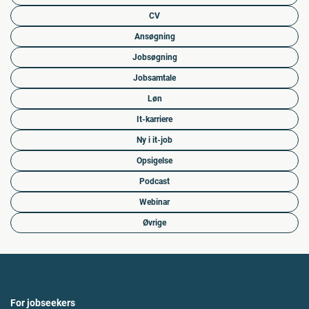
CV
Ansøgning
Jobsøgning
Jobsamtale
Løn
It-karriere
Ny i it-job
Opsigelse
Podcast
Webinar
Øvrige
For jobseekers