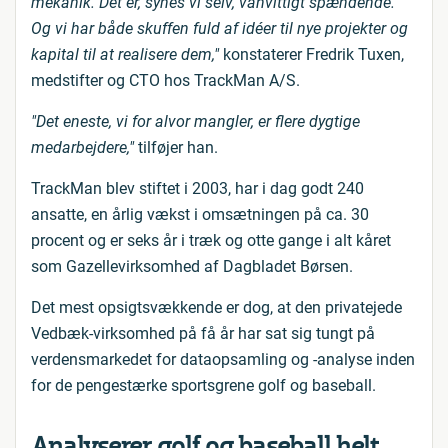
mekanik. Det er, synes vi selv, vanvittigt spændende.
Og vi har både skuffen fuld af idéer til nye projekter og
kapital til at realisere dem,"
konstaterer Fredrik Tuxen,
medstifter og CTO hos TrackMan A/S.
"Det eneste, vi for alvor mangler, er flere dygtige
medarbejdere,"
tilføjer han.
TrackMan blev stiftet i 2003, har i dag godt 240
ansatte, en årlig vækst i omsætningen på ca. 30
procent og er seks år i træk og otte gange i alt kåret
som Gazellevirksomhed af Dagbladet Børsen.
Det mest opsigtsvækkende er dog, at den privatejede
Vedbæk-virksomhed på få år har sat sig tungt på
verdensmarkedet for dataopsamling og -analyse inden
for de pengestærke sportsgrene golf og baseball.
Analyserer golf og baseball helt