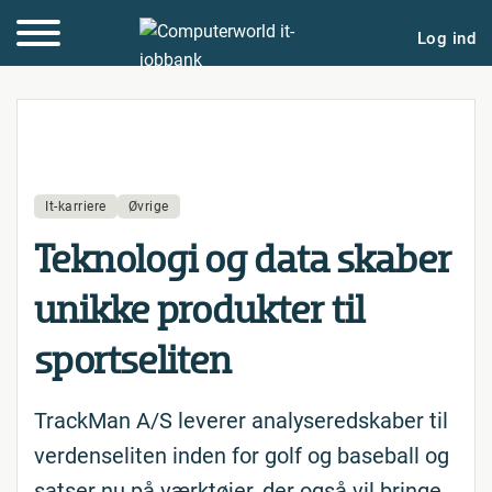
Log ind
It-karriere
Øvrige
Teknologi og data skaber
unikke produkter til
sport­se­li­ten
TrackMan A/S leverer analyseredskaber til
verdenseliten inden for golf og baseball og
satser nu på værktøjer, der også vil bringe