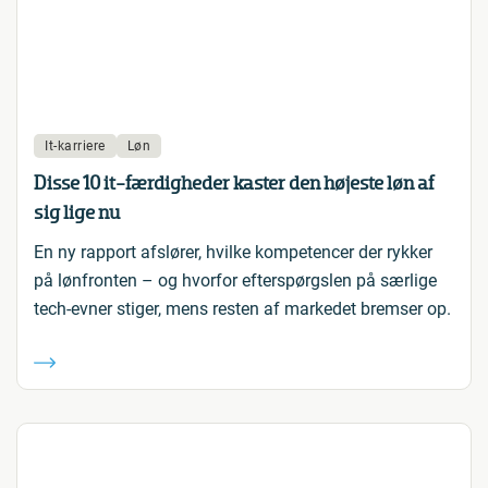
It-karriere
Løn
Disse 10 it-færdigheder kaster den højeste løn af
sig lige nu
En ny rapport afslører, hvilke kompetencer der rykker
på lønfronten – og hvorfor efterspørgslen på særlige
tech-evner stiger, mens resten af markedet bremser op.