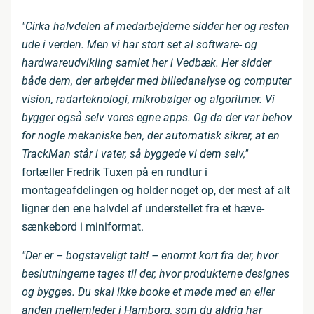
"Cirka halvdelen af medarbejderne sidder her og resten
ude i verden. Men vi har stort set al software- og
hardwareudvikling samlet her i Vedbæk. Her sidder
både dem, der arbejder med billedanalyse og computer
vision, radarteknologi, mikrobølger og algoritmer. Vi
bygger også selv vores egne apps. Og da der var behov
for nogle mekaniske ben, der automatisk sikrer, at en
TrackMan står i vater, så byggede vi dem selv,"
fortæller Fredrik Tuxen på en rundtur i
montageafdelingen og holder noget op, der mest af alt
ligner den ene halvdel af understellet fra et hæve-
sænkebord i miniformat.
"Der er – bogstaveligt talt! – enormt kort fra der, hvor
beslutningerne tages til der, hvor produkterne designes
og bygges. Du skal ikke booke et møde med en eller
anden mellemleder i Hamborg, som du aldrig har