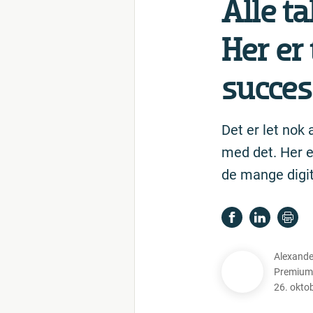
Alle ta
Her er 
succes
Det er let nok
med det. Her e
de mange digita
Alexande
Premium
26. okto