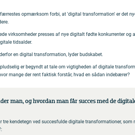
 færrestes opmærksom forbi, at 'digital transformation' er det n
ere.
e virksomheder presses af nye digitalt fødte konkurrenter og a
igitale tidsalder.
derfor en digital transformation, lyder budskabet.
dselig er begyndt at tale om vigtigheden af digitale transforma
vor mange der rent faktisk forstår, hvad en sådan indebærer?
der man, og hvordan man får succes med de digital
r tre kendetegn ved succesfulde digitale transformationer, som
f: