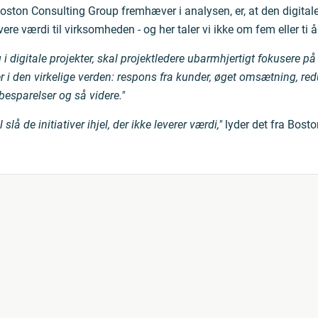
Boston Consulting Group fremhæver i analysen, er, at den digital
evere værdi til virksomheden - og her taler vi ikke om fem eller ti 
 digitale projekter, skal projektledere ubarmhjertigt fokusere på
ter i den virkelige verden: respons fra kunder, øget omsætning, re
besparelser og så videre."
lå de initiativer ihjel, der ikke leverer værdi,"
lyder det fra Bost