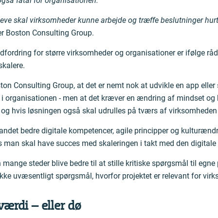
 også fatal for organisationen."
leve skal virksomheder kunne arbejde og træffe beslutninger hur
er Boston Consulting Group.
dfordring for større virksomheder og organisationer er ifølge rå
skalere.
on Consulting Group, at det er nemt nok at udvikle en app eller s
d i organisationen - men at det kræver en ændring af mindset og k
og hvis løsningen også skal udrulles på tværs af virksomheden i
andet bedre digitale kompetencer, agile principper og kulturændr
 man skal have succes med skaleringen i takt med den digitale
ange steder blive bedre til at stille kritiske spørgsmål til egne 
ikke uvæsentligt spørgsmål, hvorfor projektet er relevant for vi
værdi – eller dø