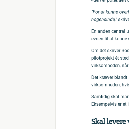
- den er potentielt
"For at kunne over
nogensinde,"
skriv
En anden central u
evnen til at kunne 
Om det skriver Bost
pilotprojekt ét ste
virksomheden, når 
Det kræver blandt 
virksomheden, hvis
Samtidig skal man m
Eksempelvis er et 
Skal levere 