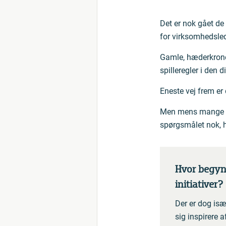
Det er nok gået de
for virksomhedsled
Gamle, hæderkroned
spilleregler i den d
Eneste vej frem er 
Men mens mange plu
spørgsmålet nok, h
Hvor begyn
initiativer?
Der er dog isæ
sig inspirere a