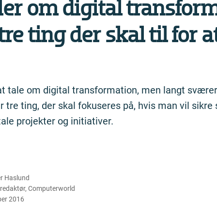
ler om digital trans­for­m
tre ting der skal til for a
 at tale om digital transformation, men langt svære
r tre ting, der skal fokuseres på, hvis man vil sik
le projekter og initiativer.
r Haslund
redaktør
,
Computerworld
ber 2016