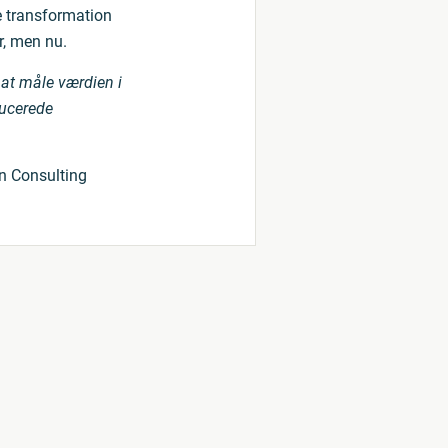
e transformation
år, men nu.
 at måle værdien i
ducerede
on Consulting