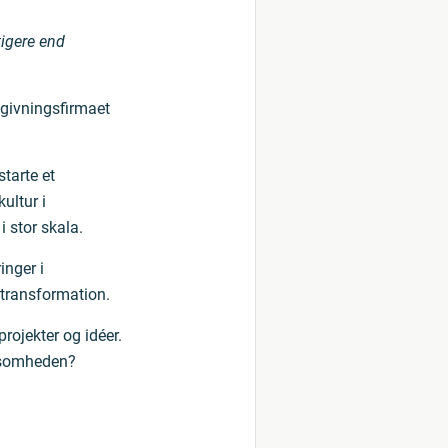
tigere end
dgivningsfirmaet
tarte et
ultur i
 stor skala.
inger i
 transformation.
projekter og idéer.
rksomheden?