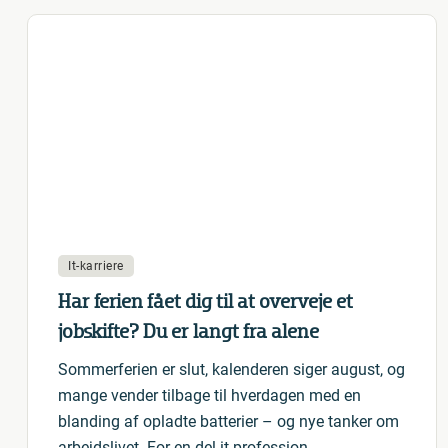
It-karriere
Har ferien fået dig til at overveje et
jobskifte? Du er langt fra alene
Sommerferien er slut, kalenderen siger august, og
mange vender tilbage til hverdagen med en
blanding af opladte batterier – og nye tanker om
arbejdslivet. For en del it-profession…