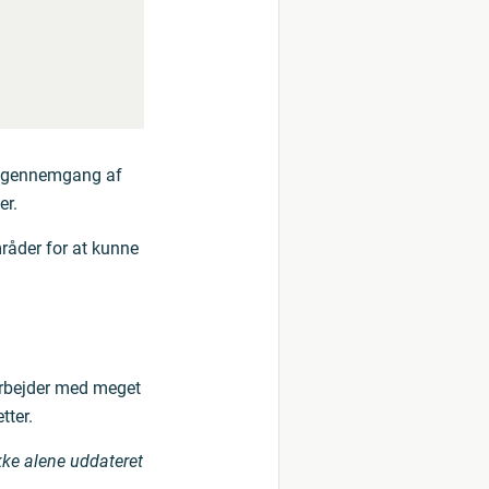
en gennemgang af
er.
råder for at kunne
 arbejder med meget
tter.
kke alene uddateret