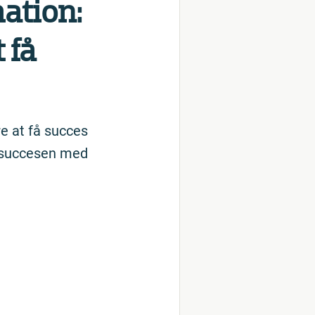
a­tion:
t få
re at få succes
re succesen med