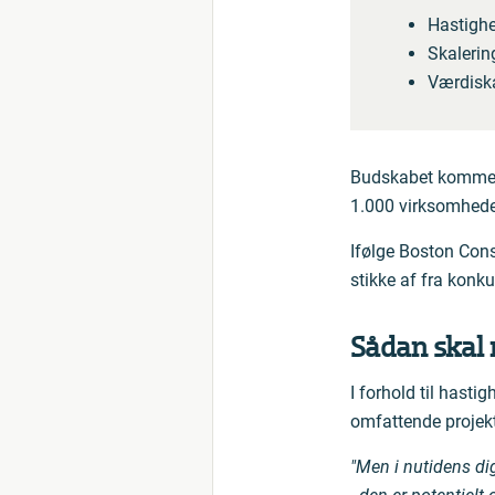
Hastigh
Skalerin
Værdisk
Budskabet kommer
1.000 virksomheder
Ifølge Boston Cons
stikke af fra konku
Sådan skal 
I forhold til hasti
omfattende projekte
"Men i nutidens di