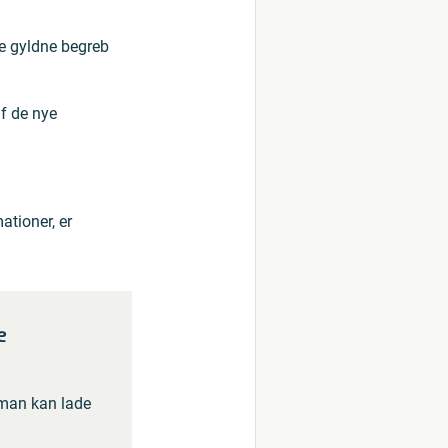
ye gyldne begreb
f de nye
tioner, er
e
 man kan lade