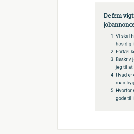
De fem vigti
jobannonc
Vi skal h
hos dig i
Fortæl k
Beskriv 
jeg til a
Hvad er 
man byg
Hvorfor 
gode til