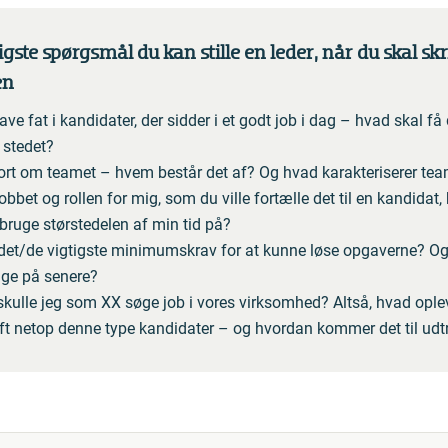
gste spørgsmål du kan stille en leder, når du skal skr
en
ave fat i kandidater, der sidder i et godt job i dag – hvad skal få
 stedet?
ort om teamet – hvem består det af? Og hvad karakteriserer te
jobbet og rollen for mig, som du ville fortælle det til en kandida
t bruge størstedelen af min tid på?
det/de vigtigste minimumskrav for at kunne løse opgaverne? O
ge på senere?
skulle jeg som XX søge job i vores virksomhed? Altså, hvad opleve
 ift netop denne type kandidater – og hvordan kommer det til udt