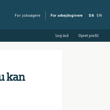
For jobsøgere
For arbejdsgivere
DA
EN
Log ind
Opret profil
du kan