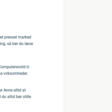
 et presset marked
ing, så bør du læse
Computerworld it-
ke virksomheder.
r Anne altid at
u altid bør stille