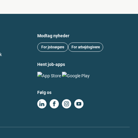
Modtag nyheder
For jobsøgere
For arbejdsgivere
k
Hent job-apps
Følg os