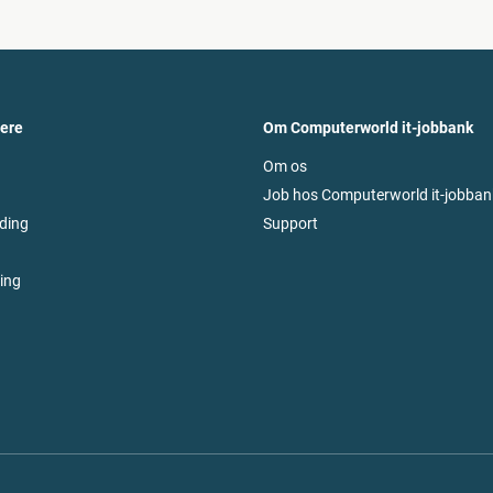
vere
Om Computerworld it-jobbank
Om os
Job hos Computerworld it-jobban
ding
Support
ring