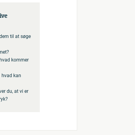
ive
 dem til at søge
amet?
t, hvad kommer
g hvad kan
r du, at vi er
ryk?