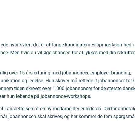
erede hvor svært det er at fange kandidaternes opmærksomhed i
ce. Men hvis du vil øge chancen for at lykkes med din rekrutter
lig over 15 års erfaring med jobannoncer, employer branding,
nikation og ledelse. Hun skriver målrettede it-jobannoncer for 
ennem tiden skrevet over 1.000 jobannoncer for de største dans
ser hun løbende på jobannonce-workshops.
nt i ansættelsen af en ny medarbejder er lederen. Derfor anbefale
 når jobannoncen skal skrives, og her kommer de fem spørgsmål d