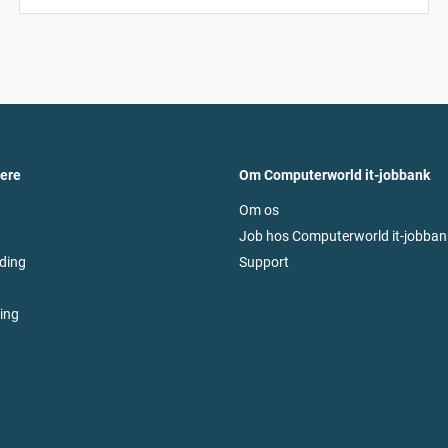
vere
Om Computerworld it-jobbank
Om os
Job hos Computerworld it-jobban
ding
Support
ring