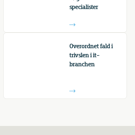
specialister
Overordnet fald i
trivslen i it-
branchen