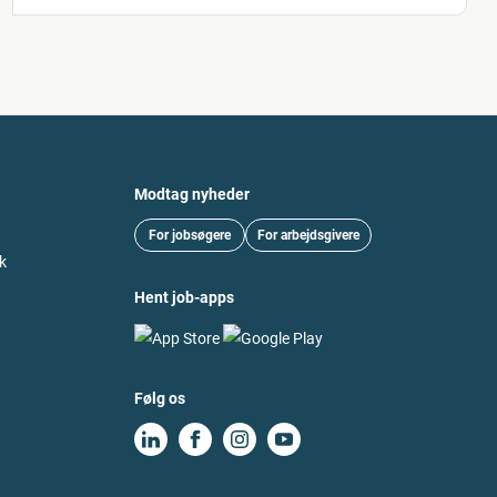
Modtag nyheder
For jobsøgere
For arbejdsgivere
k
Hent job-apps
Følg os