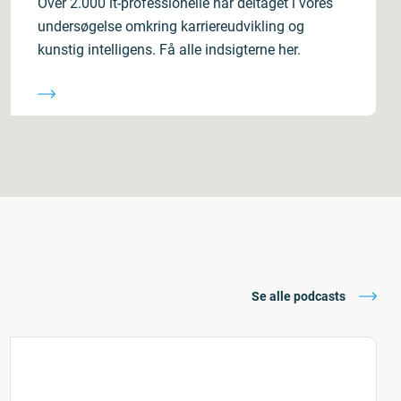
Over 2.000 it-professionelle har deltaget i vores
undersøgelse omkring karriereudvikling og
kunstig intelligens. Få alle indsigterne her.
Se alle podcasts