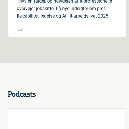
Trivslen falder, og halvdelen af it-professionelle
overvejer jobskifte. Få nye indsigter om pres,
fleksibilitet, ledelse og AI i it-arbejdslivet 2025.
Podcasts