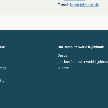
E-mail:
hr@it-jobbank.dk
vere
Om Computerworld it-jobbank
Om os
Job hos Computerworld it-jobban
ding
Support
ring