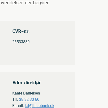
envendelser, der berører
CVR-nr.
26533880
Adm. direktør
Kaare Danielsen
Tlf.
38 32 33 60
E-mail:
kd@it-jobbank.dk