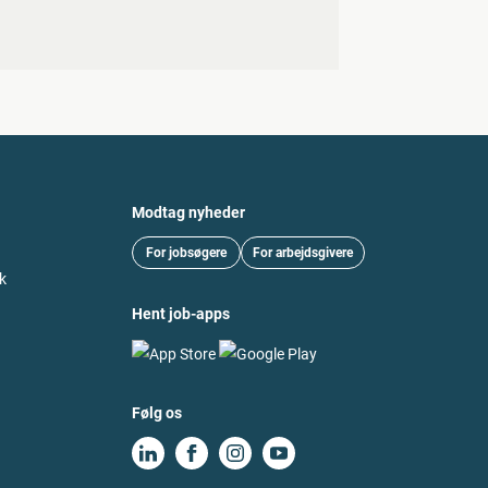
Modtag nyheder
For jobsøgere
For arbejdsgivere
k
Hent job-apps
Følg os