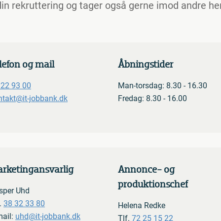
m din rekruttering og tager også gerne imod andre h
lefon og mail
Åbningstider
 22 93 00
Man-torsdag: 8.30 - 16.30
ntakt@it-jobbank.dk
Fredag: 8.30 - 16.00
rketingansvarlig
Annonce- og
produktionschef
sper Uhd
.
38 32 33 80
Helena Redke
mail:
uhd@it-jobbank.dk
Tlf.
72 25 15 22