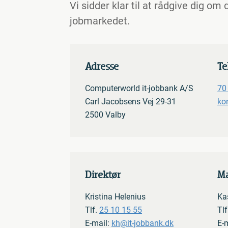
Vi sidder klar til at rådgive dig o
jobmarkedet.
Adresse
Te
Computerworld it-jobbank A/S
70
Carl Jacobsens Vej 29-31
ko
2500 Valby
Direktør
Ma
Kristina Helenius
Ka
Tlf.
25 10 15 55
Tlf
E-mail:
kh@it-jobbank.dk
E-