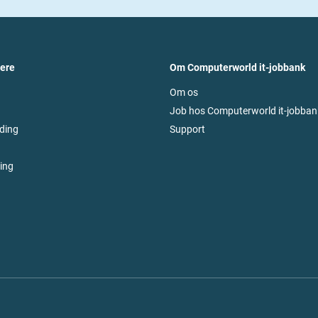
vere
Om Computerworld it-jobbank
Om os
Job hos Computerworld it-jobban
ding
Support
ring