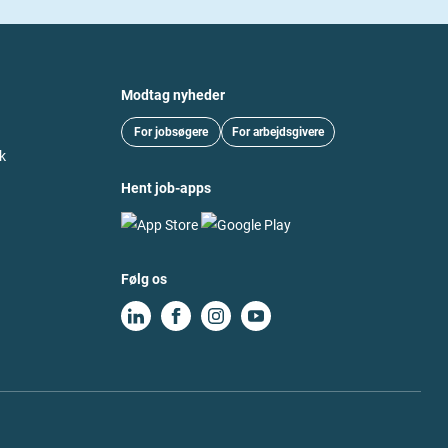
Modtag nyheder
For jobsøgere
For arbejdsgivere
k
Hent job-apps
Følg os