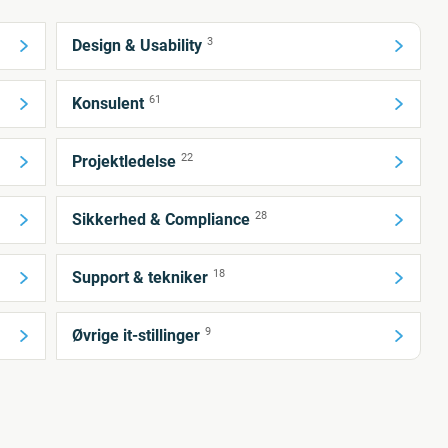
3
Design & Usability
61
Konsulent
22
Projektledelse
28
Sikkerhed & Compliance
18
Support & tekniker
9
Øvrige it-stillinger