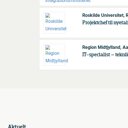
Roskilde Universitet,
Projektchef til nyet
Region Midtjylland, 
IT-specialist – tekni
Aktuelt