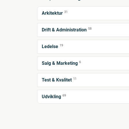
31
Arkitektur
58
Drift & Administration
19
Ledelse
6
Salg & Marketing
11
Test & Kvalitet
69
Udvikling