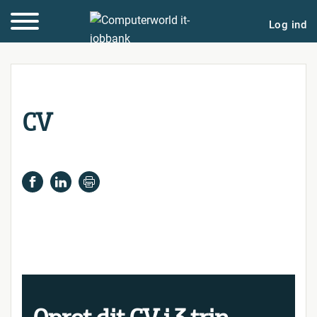
Log ind
CV