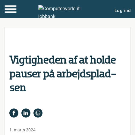
Log ind
Vig­tig­he­den af at holde
pauser på ar­bejds­plad­
sen
1. marts 2024