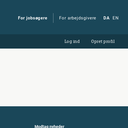
For jobsøgere
For arbejdsgivere
DA
EN
Log ind
Opret profil
Modtag nyheder