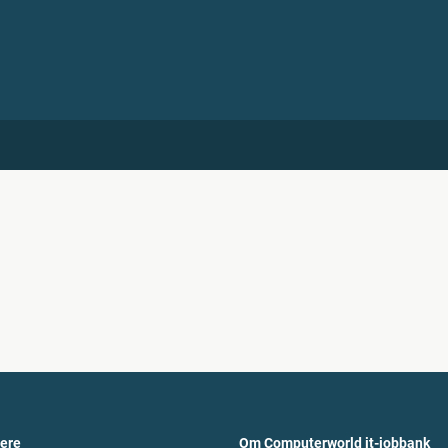
vere
Om Computerworld it-jobbank