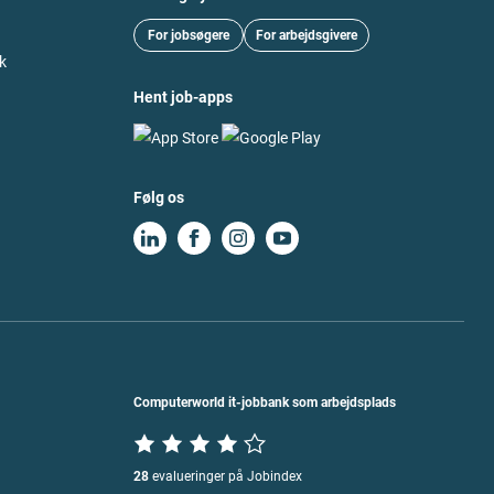
For jobsøgere
For arbejdsgivere
k
Hent job-apps
Følg os
Computerworld it-jobbank som arbejdsplads
28
evalueringer på Jobindex