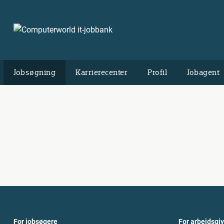
Jobsøgning
Karrierecenter
Profil
Jobagent
For jobsøgere
For arbejdsgi