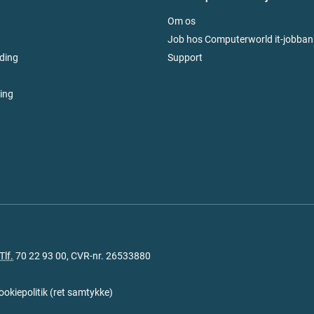
Om os
Job hos Computerworld it-jobban
ding
Support
ring
Tlf.
70 22 93 00
, CVR-nr. 26533880
ookiepolitik
(
ret samtykke
)