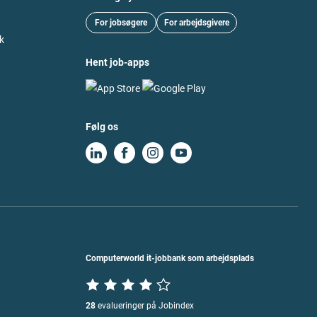
For jobsøgere
For arbejdsgivere
k
Hent job-apps
Følg os
Computerworld it-jobbank som arbejdsplads
28
evalueringer på Jobindex