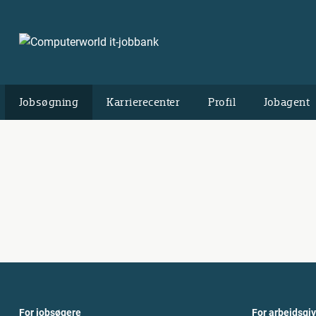
Jobsøgning
Karrierecenter
Profil
Jobagent
For jobsøgere
For arbejdsgi