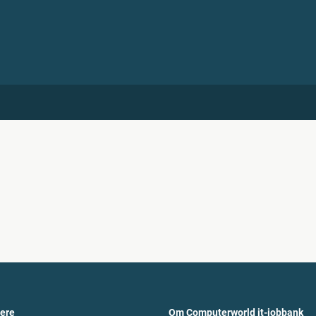
vere
Om Computerworld it-jobbank