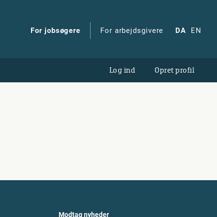
For jobsøgere
For arbejdsgivere
DA
EN
Log ind
Opret profil
Modtag nyheder