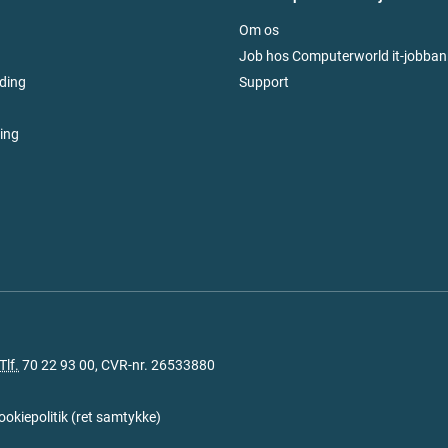
Om os
Job hos Computerworld it-jobban
ding
Support
ring
Tlf.
70 22 93 00
, CVR-nr. 26533880
ookiepolitik
(
ret samtykke
)