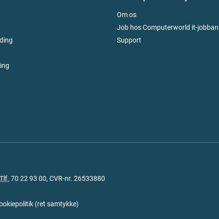
Om os
Job hos Computerworld it-jobban
ding
Support
ring
Tlf.
70 22 93 00
, CVR-nr. 26533880
ookiepolitik
(
ret samtykke
)