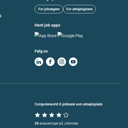
For jobsøgere
For arbejdsgivere
k
Hent job-apps
Følg os
Computerworld it-jobbank som arbejdsplads
28
evalueringer på Jobindex