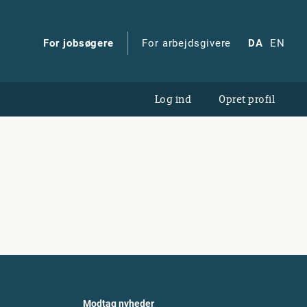
For jobsøgere
For arbejdsgivere
DA
EN
Log ind
Opret profil
Modtag nyheder