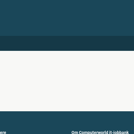
vere
Om Computerworld it-jobbank