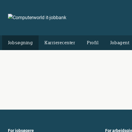
Jobsøgning
Karrierecenter
Profil
Jobagent
For jobsøgere
For arbejdsgi