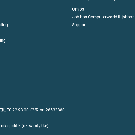
Om os
Job hos Computerworld it-jobban
ding
Support
ring
Tlf.
70 22 93 00
, CVR-nr. 26533880
ookiepolitik
(
ret samtykke
)