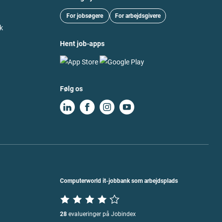
For jobsøgere
For arbejdsgivere
k
Hent job-apps
Følg os
Computerworld it-jobbank som arbejdsplads
28
evalueringer på Jobindex