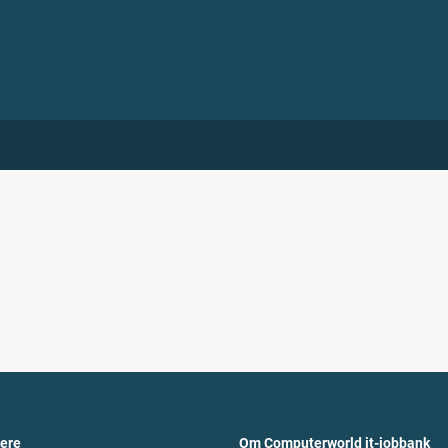
vere
Om Computerworld it-jobbank