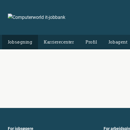
Jobsøgning
Karrierecenter
Profil
Jobagent
For jobsøgere
For arbejdsgi