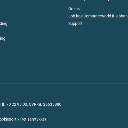
Om os
Job hos Computerworld it-jobban
ding
Support
ring
Tlf.
70 22 93 00
, CVR-nr. 26533880
ookiepolitik
(
ret samtykke
)