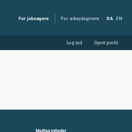
For jobsøgere
For arbejdsgivere
DA
EN
Log ind
Opret profil
Modtag nyheder