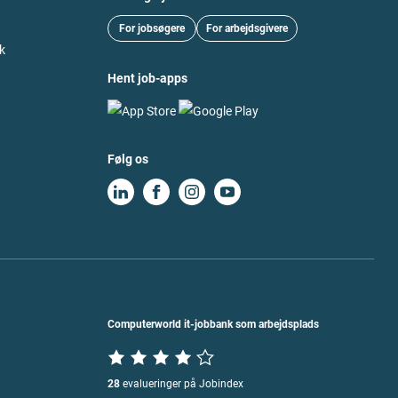
For jobsøgere
For arbejdsgivere
k
Hent job-apps
Følg os
Computerworld it-jobbank som arbejdsplads
28
evalueringer på Jobindex