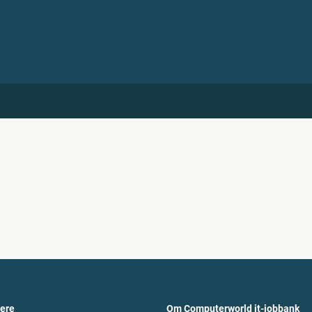
vere
Om Computerworld it-jobbank