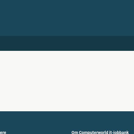
vere
Om Computerworld it-jobbank