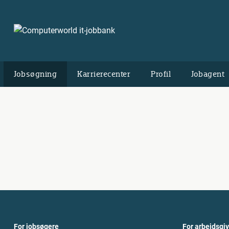
Jobsøgning
Karrierecenter
Profil
Jobagent
For jobsøgere
For arbejdsgi