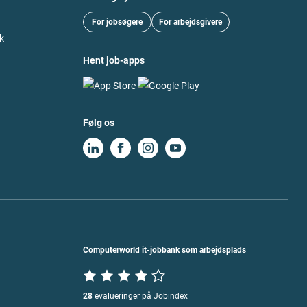
For jobsøgere
For arbejdsgivere
k
Hent job-apps
Følg os
Computerworld it-jobbank som arbejdsplads
28
evalueringer på Jobindex