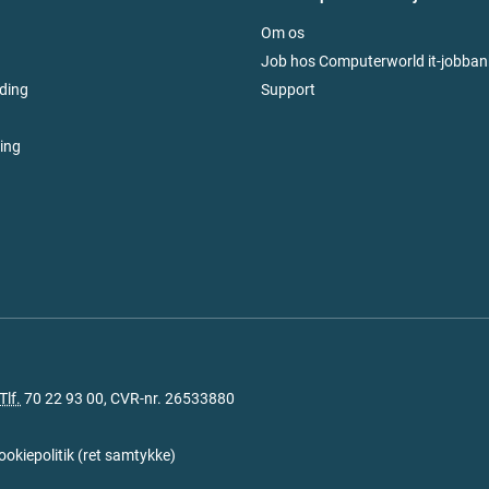
Om os
Job hos Computerworld it-jobban
ding
Support
ring
Tlf.
70 22 93 00
, CVR-nr. 26533880
ookiepolitik
(
ret samtykke
)