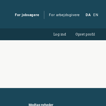
For jobsøgere
For arbejdsgivere
DA
EN
Log ind
Opret profil
Modtag nyheder