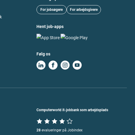
For jobsøgere
For arbejdsgivere
k
Hent job-apps
Følg os
Computerworld it-jobbank som arbejdsplads
28
evalueringer på Jobindex