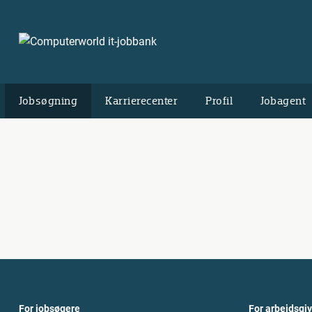
Jobsøgning
Karrierecenter
Profil
Jobagent
For jobsøgere
For arbejdsgi