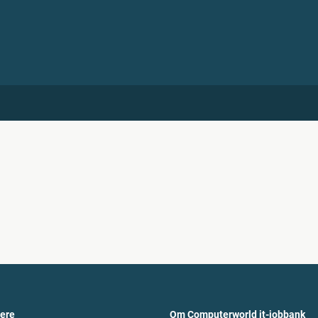
vere
Om Computerworld it-jobbank