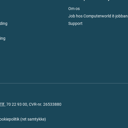
Om os
Job hos Computerworld it-jobban
ding
Support
ring
Tlf.
70 22 93 00
, CVR-nr. 26533880
ookiepolitik
(
ret samtykke
)