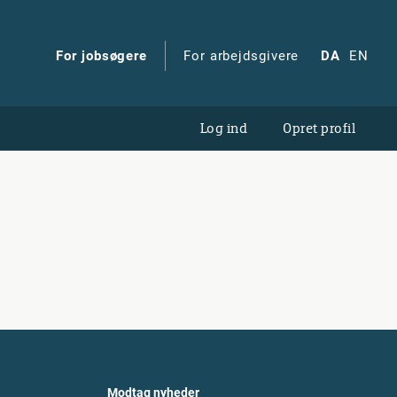
For jobsøgere
For arbejdsgivere
DA
EN
Log ind
Opret profil
Modtag nyheder