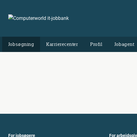
Jobsøgning
Karrierecenter
Profil
Jobagent
For jobsøgere
For arbejdsgi