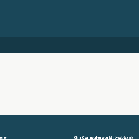
vere
Om Computerworld it-jobbank