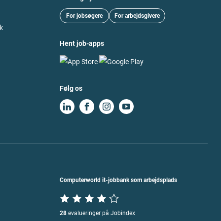
For jobsøgere
For arbejdsgivere
k
Hent job-apps
Følg os
Computerworld it-jobbank som arbejdsplads
28
evalueringer på Jobindex