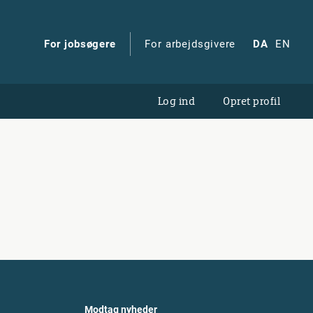
For jobsøgere
For arbejdsgivere
DA
EN
Log ind
Opret profil
Modtag nyheder