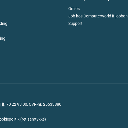
Om os
Job hos Computerworld it-jobban
ding
Support
ring
Tlf.
70 22 93 00
, CVR-nr. 26533880
ookiepolitik
(
ret samtykke
)