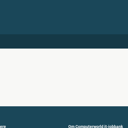
vere
Om Computerworld it-jobbank