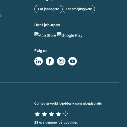
For jobsøgere
For arbejdsgivere
k
Hent job-apps
Følg os
Computerworld it-jobbank som arbejdsplads
28
evalueringer på Jobindex