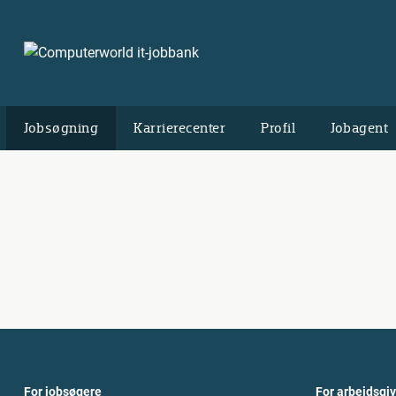
Jobsøgning
Karrierecenter
Profil
Jobagent
For jobsøgere
For arbejdsgi