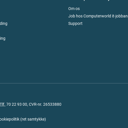
Om os
Job hos Computerworld it-jobban
ding
Support
ring
Tlf.
70 22 93 00
, CVR-nr. 26533880
ookiepolitik
(
ret samtykke
)