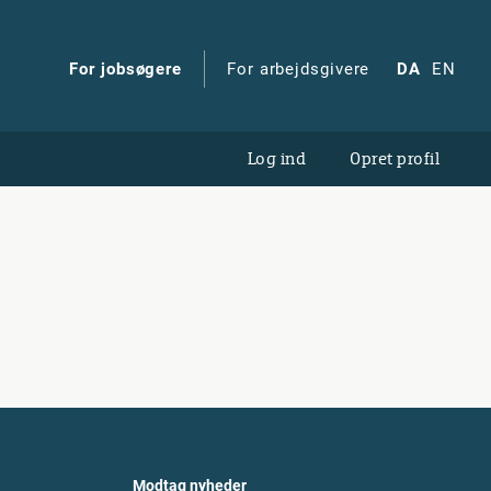
For jobsøgere
For arbejdsgivere
DA
EN
Log ind
Opret profil
Modtag nyheder