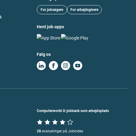
For jobsøgere
For arbejdsgivere
k
Hent job-apps
Følg os
Computerworld it-jobbank som arbejdsplads
28
evalueringer på Jobindex