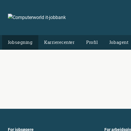
Jobsøgning
Karrierecenter
Profil
Jobagent
For jobsøgere
For arbejdsgi