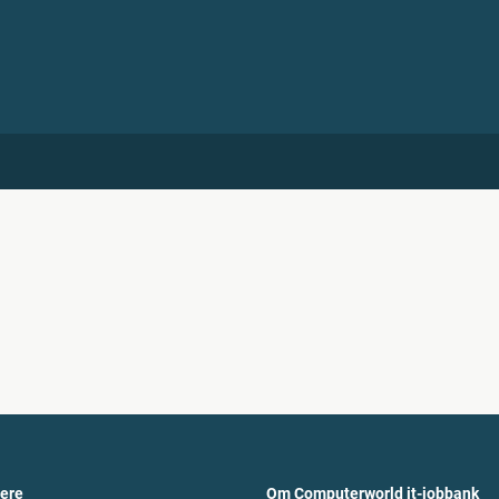
vere
Om Computerworld it-jobbank