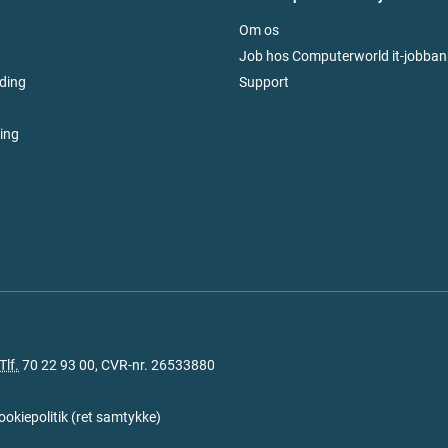
Om os
Job hos Computerworld it-jobban
ding
Support
ring
Tlf.
70 22 93 00
, CVR-nr. 26533880
ookiepolitik
(
ret samtykke
)