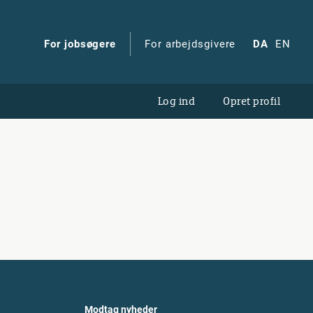
For jobsøgere
For arbejdsgivere
DA
EN
Log ind
Opret profil
Modtag nyheder