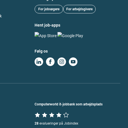
For jobsøgere
For arbejdsgivere
k
Hent job-apps
Følg os
Computerworld it-jobbank som arbejdsplads
28
evalueringer på Jobindex