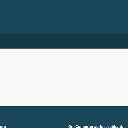
vere
Om Computerworld it-jobbank