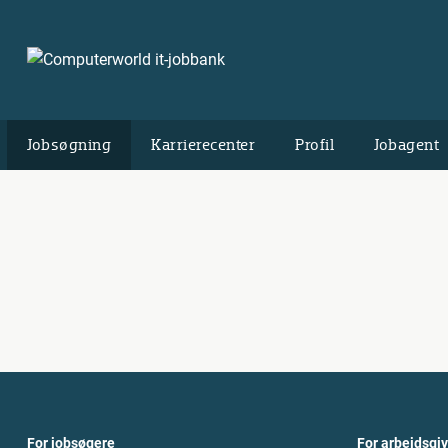
Jobsøgning
Karrierecenter
Profil
Jobagent
For jobsøgere
For arbejdsgi