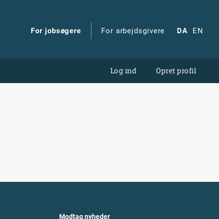
For jobsøgere
For arbejdsgivere
DA
EN
Log ind
Opret profil
Modtag nyheder