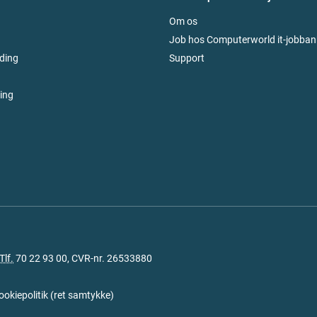
Om os
Job hos Computerworld it-jobban
ding
Support
ring
Tlf.
70 22 93 00
, CVR-nr. 26533880
ookiepolitik
(
ret samtykke
)