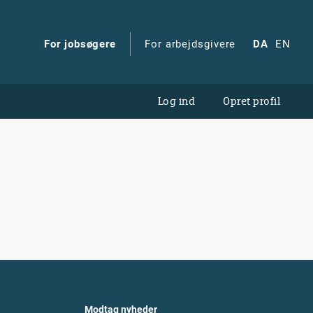
For jobsøgere
For arbejdsgivere
DA
EN
Log ind
Opret profil
Modtag nyheder