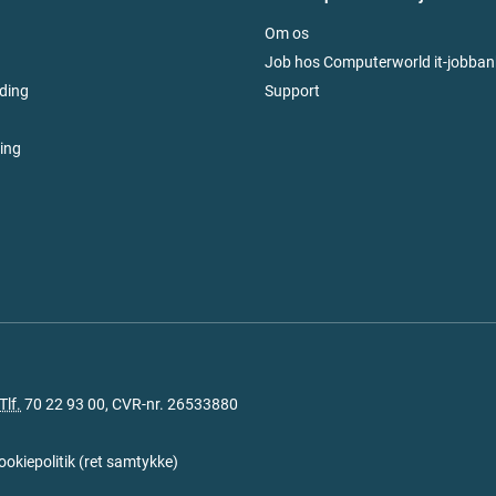
Om os
Job hos Computerworld it-jobban
ding
Support
ring
Tlf.
70 22 93 00
, CVR-nr. 26533880
ookiepolitik
(
ret samtykke
)