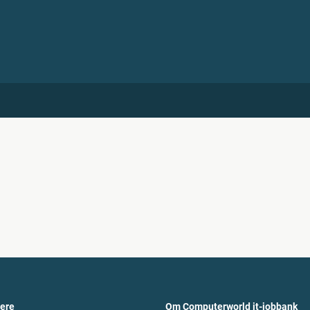
vere
Om Computerworld it-jobbank