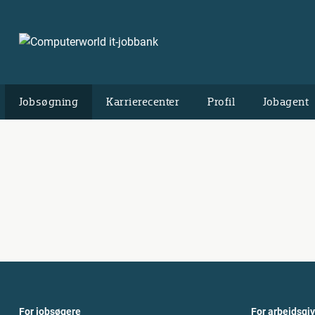
Jobsøgning
Karrierecenter
Profil
Jobagent
For jobsøgere
For arbejdsgi