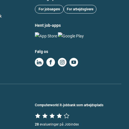
For jobsøgere
For arbejdsgivere
k
Hent job-apps
Følg os
Computerworld it-jobbank som arbejdsplads
28
evalueringer på Jobindex