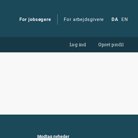
For jobsøgere
For arbejdsgivere
DA
EN
Log ind
Opret profil
Modtag nyheder