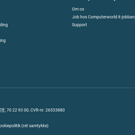
Om os
Job hos Computerworld it-jobban
ding
Support
ring
Tlf.
70 22 93 00
, CVR-nr. 26533880
ookiepolitik
(
ret samtykke
)