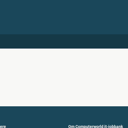
vere
Om Computerworld it-jobbank