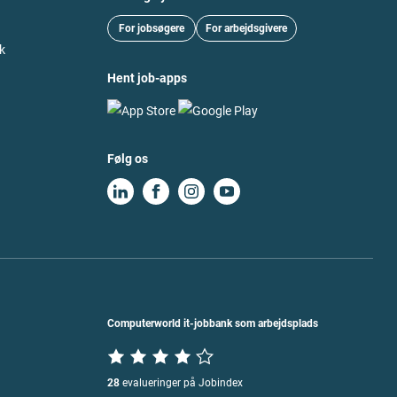
For jobsøgere
For arbejdsgivere
k
Hent job-apps
Følg os
Computerworld it-jobbank som arbejdsplads
28
evalueringer på Jobindex