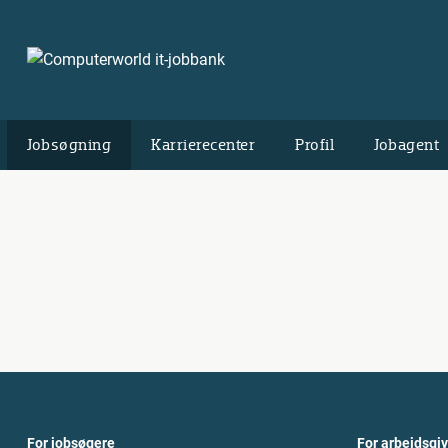
Jobsøgning
Karrierecenter
Profil
Jobagent
For jobsøgere
For arbejdsgi