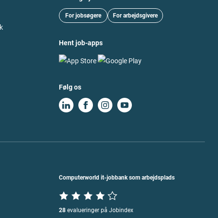
For jobsøgere
For arbejdsgivere
k
Hent job-apps
Følg os
Computerworld it-jobbank som arbejdsplads
28
evalueringer på Jobindex