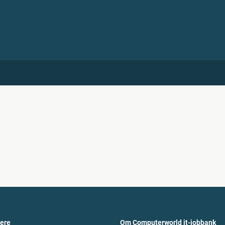
vere
Om Computerworld it-jobbank