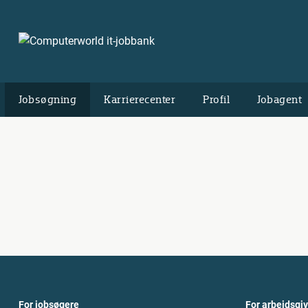
Jobsøgning
Karrierecenter
Profil
Jobagent
For jobsøgere
For arbejdsgi