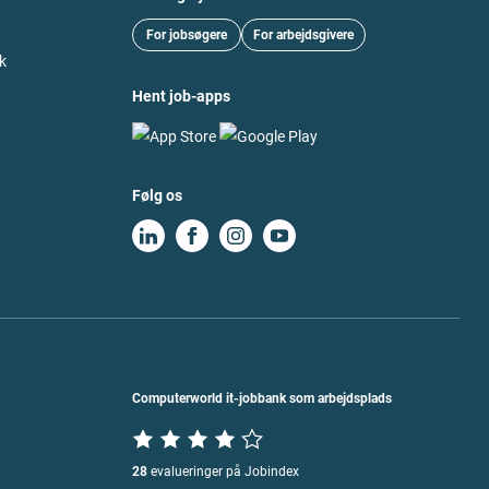
For jobsøgere
For arbejdsgivere
k
Hent job-apps
Følg os
Computerworld it-jobbank som arbejdsplads
28
evalueringer på Jobindex