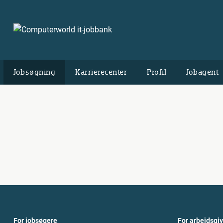
Jobsøgning
Karrierecenter
Profil
Jobagent
For jobsøgere
For arbejdsgi