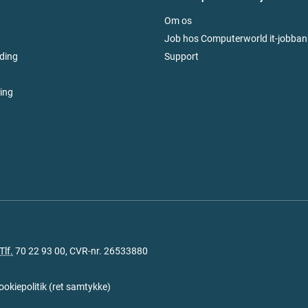
Om os
Job hos Computerworld it-jobban
ding
Support
ring
Tlf.
70 22 93 00
, CVR-nr. 26533880
ookiepolitik
(
ret samtykke
)