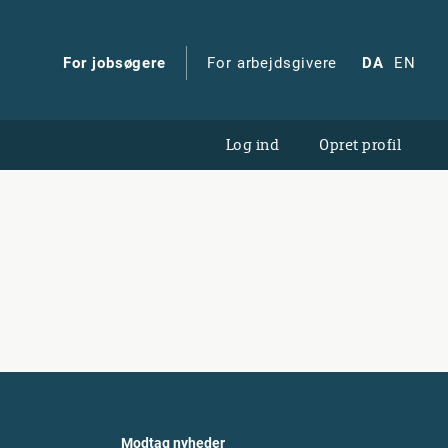
For jobsøgere
For arbejdsgivere
DA
EN
Log ind
Opret profil
Modtag nyheder