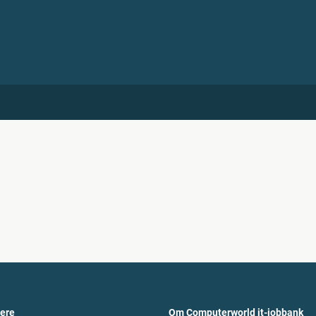
vere
Om Computerworld it-jobbank