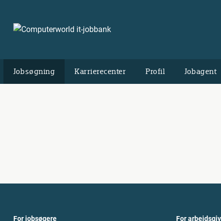
Jobsøgning
Karrierecenter
Profil
Jobagent
For jobsøgere
For arbejdsgi