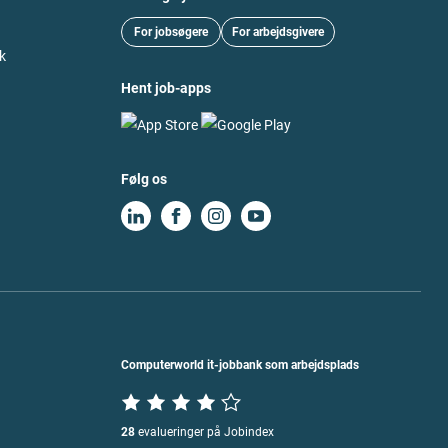
For jobsøgere
For arbejdsgivere
k
Hent job-apps
Følg os
Computerworld it-jobbank som arbejdsplads
28
evalueringer på Jobindex