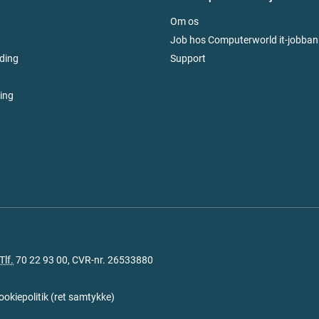
Om os
Job hos Computerworld it-jobban
ding
Support
ring
Tlf.
70 22 93 00
, CVR-nr. 26533880
ookiepolitik
(
ret samtykke
)