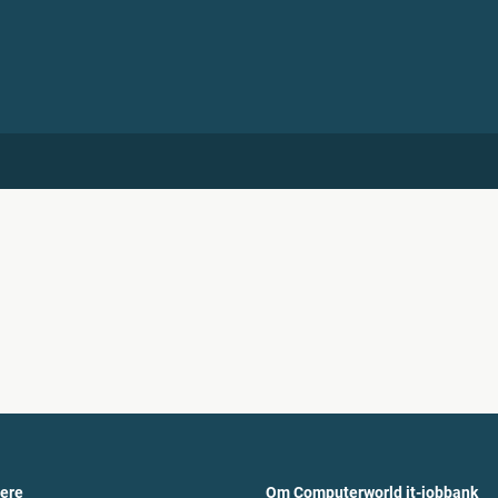
vere
Om Computerworld it-jobbank