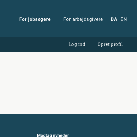
For jobsøgere
For arbejdsgivere
DA
EN
Log ind
Opret profil
Modtag nyheder