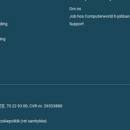
Om os
Job hos Computerworld it-jobban
ding
Support
ring
Tlf.
70 22 93 00
, CVR-nr. 26533880
ookiepolitik
(
ret samtykke
)