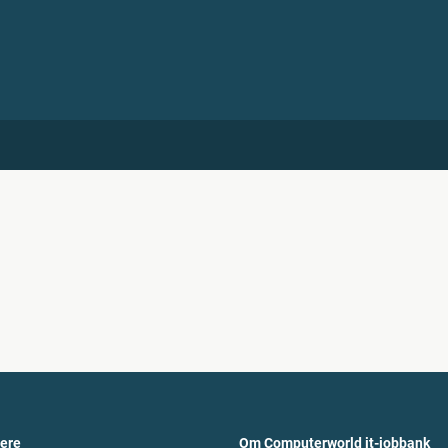
vere
Om Computerworld it-jobbank