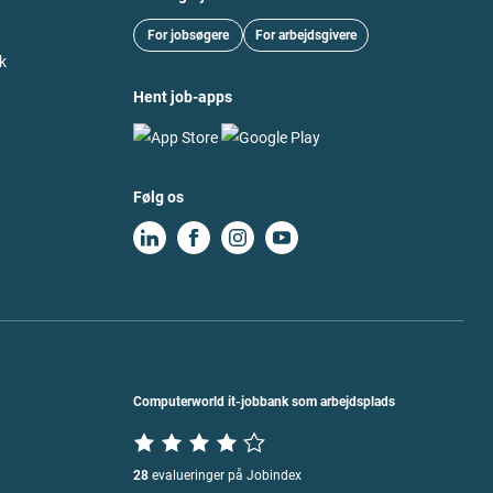
For jobsøgere
For arbejdsgivere
k
Hent job-apps
Følg os
Computerworld it-jobbank som arbejdsplads
28
evalueringer på Jobindex