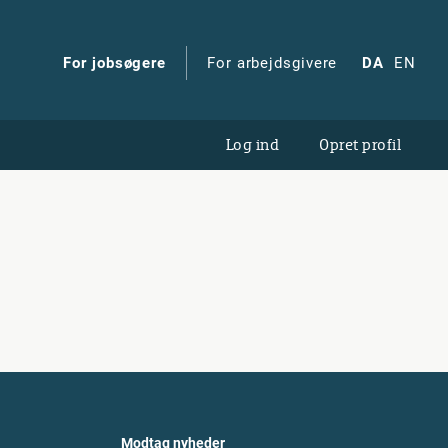
For jobsøgere
For arbejdsgivere
DA
EN
Log ind
Opret profil
Modtag nyheder