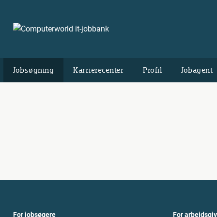
Jobsøgning
Karrierecenter
Profil
Jobagent
For jobsøgere
For arbejdsgi