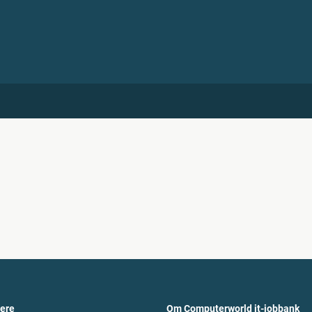
vere
Om Computerworld it-jobbank