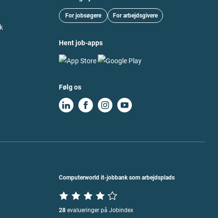
For jobsøgere
For arbejdsgivere
k
Hent job-apps
Følg os
Computerworld it-jobbank som arbejdsplads
28
evalueringer på Jobindex