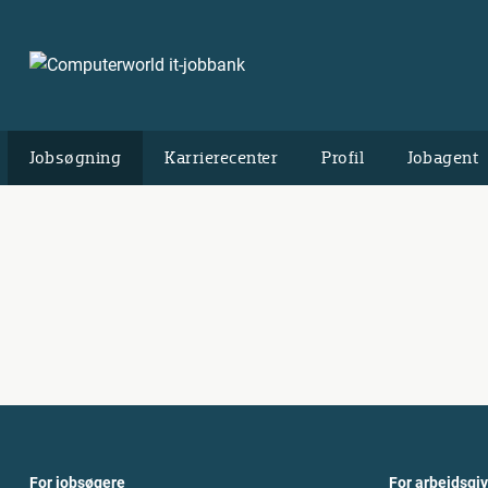
Jobsøgning
Karrierecenter
Profil
Jobagent
For jobsøgere
For arbejdsgi