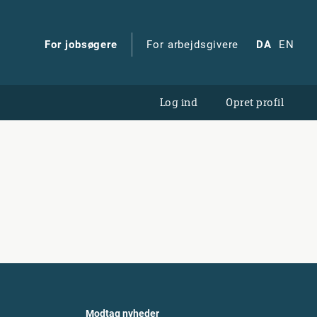
For jobsøgere
For arbejdsgivere
DA
EN
Log ind
Opret profil
Modtag nyheder