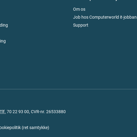
Om os
Job hos Computerworld it-jobban
ding
Support
ring
Tlf.
70 22 93 00
, CVR-nr. 26533880
ookiepolitik
(
ret samtykke
)