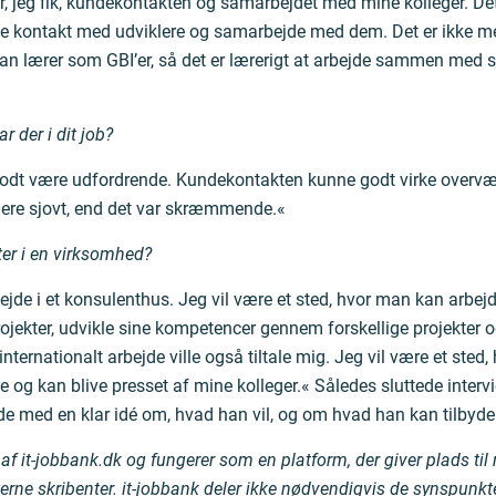
r, jeg fik, kundekontakten og samarbejdet med mine kolleger. De
 kontakt med udviklere og samarbejde med dem. Det er ikke m
 lærer som GBI’er, så det er lærerigt at arbejde sammen med s
r der i dit job?
odt være udfordrende. Kundekontakten kunne godt virke overvæ
mere sjovt, end det var skræmmende.«
ter i en virksomhed?
bejde i et konsulenthus. Jeg vil være et sted, hvor man kan arbej
jekter, udvikle sine kompetencer gennem forskellige projekter 
 internationalt arbejde ville også tiltale mig. Jeg vil være et sted, 
te og kan blive presset af mine kolleger.« Således sluttede inter
de med en klar idé om, hvad han vil, og om hvad han kan tilbyde
l af it-jobbank.dk og fungerer som en platform, der giver plads ti
erne skribenter. it-jobbank deler ikke nødvendigvis de synspunkt