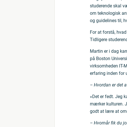
studerende skal væ
om teknologisk ant
og guidelines til, 
For at forstå, hva
Tidligere studeren
Martin er i dag ka
på Boston Universit
virksomheden IT-Mi
erfaring inden for u
– Hvordan er det a
»Det er fedt. Jeg k
mærker kulturen. J
godt at lære at om
– Hvornår fik du jo