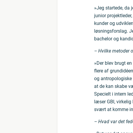
»Jeg startede, da j
junior projektleder
kunder og udvikler
løsningsforslag. Je
bachelor og kandi
– Hvilke metoder 
»Der blev brugt en
flere af grundidéer
og antropologiske 
at de kan skabe vær
Specielt i intern le
læser GBI, virkeli
svært at komme in
– Hvad var det fede