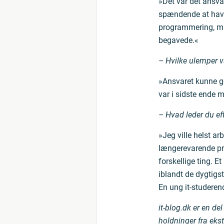
»Det var det ansva
spændende at have
programmering, man
begavede.«
– Hvilke ulemper va
»Ansvaret kunne g
var i sidste ende 
– Hvad leder du ef
»Jeg ville helst ar
længerevarende pro
forskellige ting. Et
iblandt de dygtigs
En ung it-studeren
it-blog.dk er en de
holdninger fra ekst