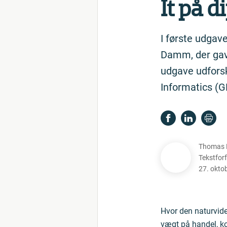
It på d
I første udgave
Damm, der gav o
udgave udforsk
Informatics (GB
Thomas B
Tekstforf
27. okto
Hvor den naturvide
vægt på handel, ko