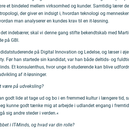
re et bindeled mellem virksomhed og kunder. Samtidig lærer de
ropologi, der giver en indsigt i, hvordan teknologi og menneske
hvordan man analyserer en kundes krav til en it-løsning.
d det indebærer, skal vi denne gang stifte bekendtskab med Mart
de på GBI.
ndidatstuderende på Digital Innovation og Ledelse, og læser i øje
y. Før han startede sin kandidat, var han både deltids- og fuldtids
nds. Et konsulenthus, hvor unge it-studerende kan blive udfordr
dvikling af it-løsninger.
t være på udveksling?
an godt lide at tage ud og bo i en fremmed kultur i længere tid, 
eg kunne godt tænke mig at arbejde i udlandet engang i fremtide
gå sig andre steder i verden.«
bbet i IT-Minds, og hvad var din rolle?