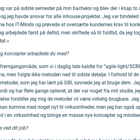
eg var på sidste semester på min bachelor og blev der i knap to år
, og jeg havde ansvar for alle inhouse-projekter. Jeg var bindele
ne hos IT-Minds og prøvede at oversætte kundernes krav til konk
g arbejdede først på deltid, men skiftede så til fuldtid, da jeg 
dat.«
og koncepter arbejdede du med?
 fremgangsmåde, som vi i daglig tale kaldte for “agile light/SCRU
ne, men fulgte ikke metoden ned til sidste detalje. I forhold til d
metoder, som jeg har lært på GBI, savnede jeg at bruge dem. Jeg
di og har flere gange oplevet, at der var noget fra mit studie, j
delse forstiller jeg mig de metoder vil være virkelig brugbare. Jeg 
g kan komme med noget nyt til virksomheder, men jeg har også opl
d i en virksomhed og bringe en masse nye koncepter og mindse
 ved dit job?