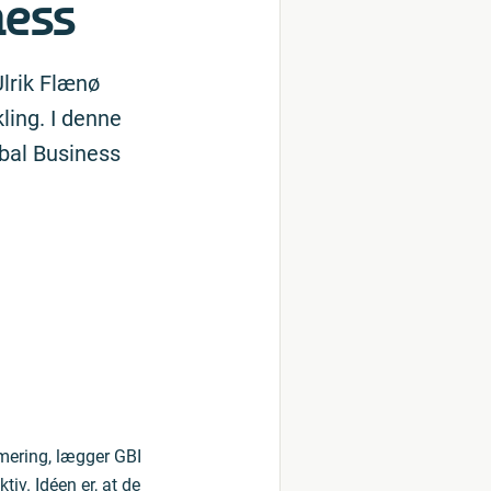
ness
Ulrik Flænø
ling. I denne
obal Business
mering, lægger GBI
v. Idéen er, at de