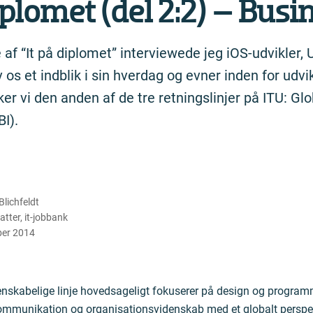
iplomet (del 2:2) – Busi
 af “It på diplomet” interviewede jeg iOS-udvikler, 
s et indblik i sin hverdag og evner inden for udvik
er vi den anden af de tre retningslinjer på ITU: Gl
I).
lichfeldt
atter
,
it-jobbank
ber 2014
nskabelige linje hovedsageligt fokuserer på design og program
mmunikation og organisationsvidenskab med et globalt perspekti