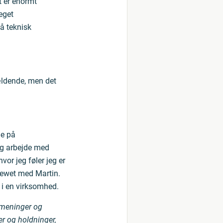
t er enormt
eget
å teknisk
ldende, men det
de på
og arbejde med
hvor jeg føler jeg er
viewet med Martin.
 i en virksomhed.
l meninger og
er og holdninger,