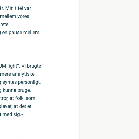
. Min titel var
d mellem vores
rete
tog en pause mellem
M light”. Vi brugte
e mere analytiske
 syntes personligt,
eg kunne bruge.
tror, at folk, som
evet, at det er
t med sig.«