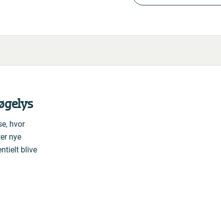
søgelys
e, hvor
ter nye
tielt blive