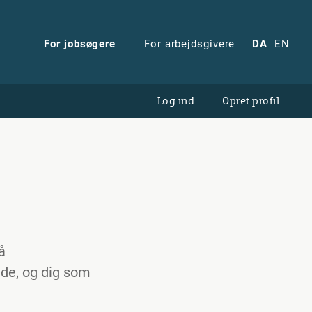
For jobsøgere
For arbejdsgivere
DA
EN
Log ind
Opret profil
å
nde, og dig som