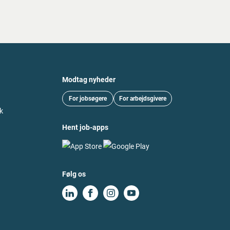
Modtag nyheder
For jobsøgere
For arbejdsgivere
k
Hent job-apps
Følg os