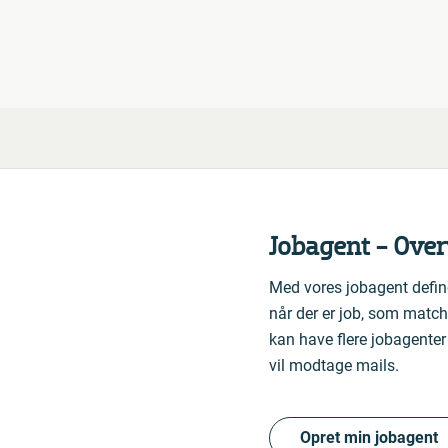
Jobagent - Ove
Med vores jobagent definere
når der er job, som matche
kan have flere jobagenter
vil modtage mails.
Opret min jobagent