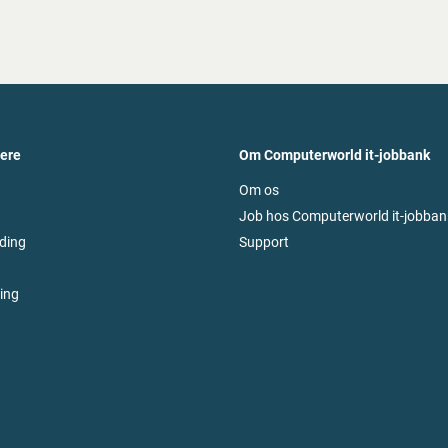
vere
Om Computerworld it-jobbank
Om os
Job hos Computerworld it-jobban
ding
Support
ring