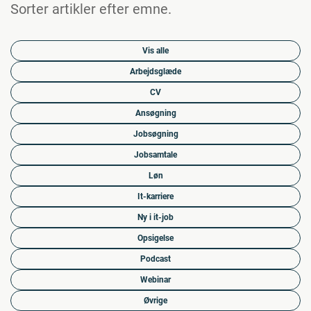
Sorter artikler efter emne.
Vis alle
Arbejdsglæde
CV
Ansøgning
Jobsøgning
Jobsamtale
Løn
It-karriere
Ny i it-job
Opsigelse
Podcast
Webinar
Øvrige