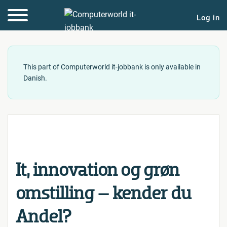
Log in
This part of Computerworld it-jobbank is only available in
Danish.
It, in­nova­tion og grøn
om­stil­ling – kender du
Andel?