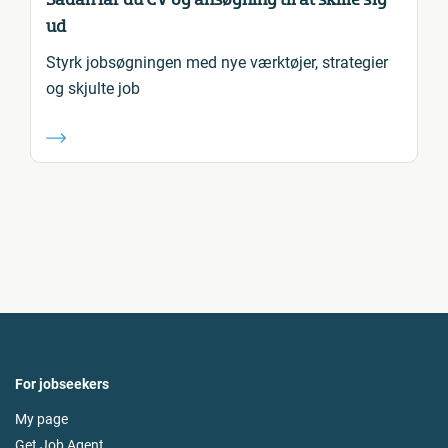
ud
Styrk jobsøgningen med nye værktøjer, strategier
og skjulte job
For jobseekers
My page
Get Job Agent