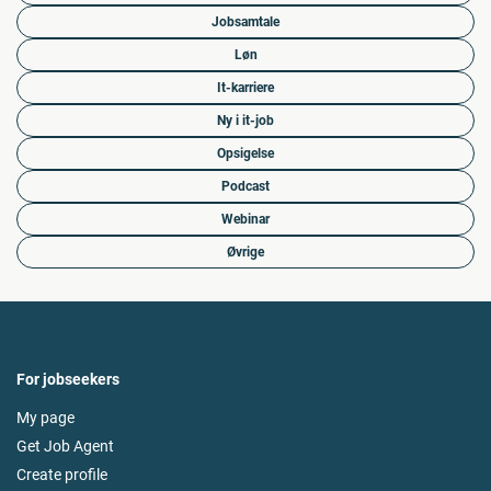
Jobsamtale
Løn
It-karriere
Ny i it-job
Opsigelse
Podcast
Webinar
Øvrige
For jobseekers
My page
Get Job Agent
Create profile