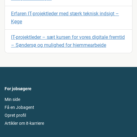
Erfaren IT-projektleder med stærk teknisk indsigt –
Køge
IT-projektleder – sæt kursen for vores digitale fremtid
– Søndersø og mulighed for hjemmearbejde
For jobsøgere
Min side
Få en Jobagent
Opret profil
Artikler om it-karriere