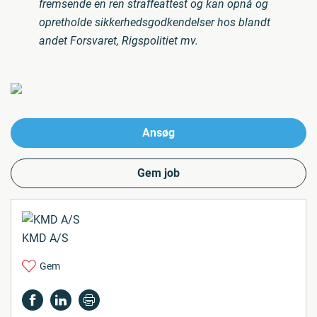
fremsende en ren straffeattest og kan opnå og
opretholde sikkerhedsgodkendelser hos blandt
andet Forsvaret, Rigspolitiet mv.
Ansøg
Gem job
KMD A/S
Gem