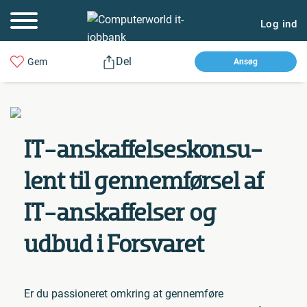
Log ind
Del
Gem
Ansøg
IT-an­skaf­fel­ses­kon­su­
lent til gen­nem­før­sel af
IT-an­skaf­fel­ser og
udbud i Forsvaret
Er du passioneret omkring at gennemføre