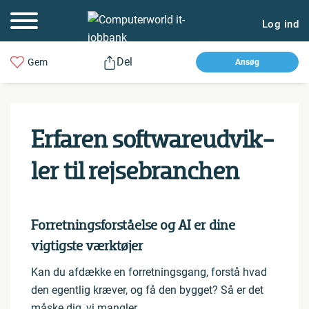
Log ind
Del
Gem
Ansøg
Erfaren softwa­re­ud­vik­
ler til rej­se­bran­chen
Forretningsforståelse og AI er dine
vigtigste værktøjer
Kan du afdække en forretningsgang, forstå hvad
den egentlig kræver, og få den bygget? Så er det
måske dig, vi mangler.