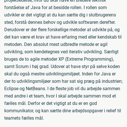
projektledelse, hvor du skal have en bredere teknisk
forståelse af Java for at besidde rollen. I rollen som
udvikler er det vigtigt at du kan sætte dig i slutbrugerens
sted, forstå dennes behov og udvikle softwaren derefter.
Derudover er der flere forskellige metoder at udvikle på, og
det kan være et krav at have erfaring med eller kendskab til
metoden. Den absolut mest udbredte metode er agil
udvikling, som kendetegnes ved iterativ udvikling. Særligt
bruges de to agile metoder XP (Extreme Programming),
samt Scrum i høj grad. Udover at have styr på selve koden
skal du også mestre udviklingsmiljøet. Inden for Java er
der to udviklingsmiljøer som har sat sig præg på industrien;
Eclipse og NetBeans. I de fleste job vil du arbejde sammen
med andre i et team, hvor I skal arbejde sammen mod et
fælles mål. Derfor er det vigtigt at du er en god
kommunikator, og kan sætte dine arbejdsopgaver i relief til
teamets fælles mål.