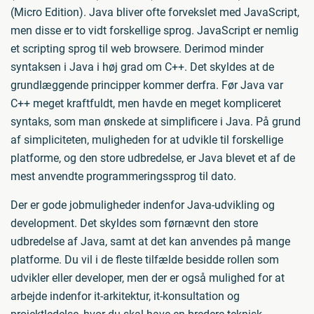
(Micro Edition). Java bliver ofte forvekslet med JavaScript,
men disse er to vidt forskellige sprog. JavaScript er nemlig
et scripting sprog til web browsere. Derimod minder
syntaksen i Java i høj grad om C++. Det skyldes at de
grundlæggende principper kommer derfra. Før Java var
C++ meget kraftfuldt, men havde en meget kompliceret
syntaks, som man ønskede at simplificere i Java. På grund
af simpliciteten, muligheden for at udvikle til forskellige
platforme, og den store udbredelse, er Java blevet et af de
mest anvendte programmeringssprog til dato.
Der er gode jobmuligheder indenfor Java-udvikling og
development. Det skyldes som førnævnt den store
udbredelse af Java, samt at det kan anvendes på mange
platforme. Du vil i de fleste tilfælde besidde rollen som
udvikler eller developer, men der er også mulighed for at
arbejde indenfor it-arkitektur, it-konsultation og