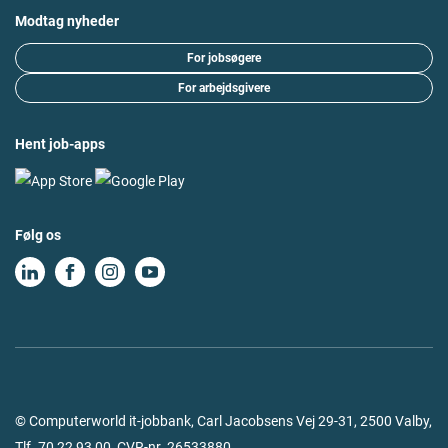
Modtag nyheder
For jobsøgere
For arbejdsgivere
Hent job-apps
Følg os
© Computerworld it-jobbank, Carl Jacobsens Vej 29-31, 2500 Valby,
Tlf.
70 22 93 00
, CVR-nr. 26533880