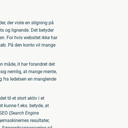
r, der viste en stigning på
ets og lignende. Det betyder
en. For hvis websitet ikke har
t køb. På den konto vil mange
n måde, it har forandret det
t sig nemlig, at mange mente,
og fra ledelsen en manglende
 til et stort aktiv i et
t kunne f.eks. betyde, at
 SEO (
Search Engine
gemaskinernes resultater,
s. Søgeordsannoncering på