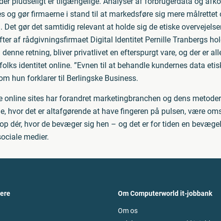
, der pludseligt er tilgængelige. Analyser af forbrugerdata og a
es og gør firmaerne i stand til at markedsføre sig mere målrette
et gør det samtidig relevant at holde sig de etiske overvejels
ifter af rådgivningsfirmaet Digital Identitet Pernille Tranbergs ho
denne retning, bliver privatlivet en efterspurgt vare, og der er al
folks identitet online. ”Evnen til at behandle kundernes data etisk
m hun forklarer til Berlingske Business.
le online sites har forandret marketingbranchen og dens metoder
e, hvor det er altafgørende at have fingeren på pulsen, være oms
p dér, hvor de bevæger sig hen – og det er for tiden en bevæge
ociale medier.
vere
Om Computerworld it-jobbank
Om os