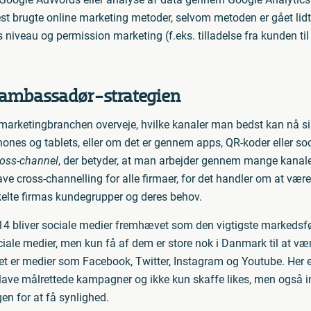
st brugte online marketing metoder, selvom metoden er gået lidt 
niveau og permission marketing (f.eks. tilladelse fra kunden ti
 ambassadør-strategien
 marketingbranchen overveje, hvilke kanaler man bedst kan nå
phones og tablets, eller om det er gennem apps, QR-koder eller so
ross-channel
, der betyder, at man arbejder gennem mange kanale
 lave cross-channelling for alle firmaer, for det handler om at være
nkelte firmas kundegrupper og deres behov.
14 bliver sociale medier fremhævet som den vigtigste markedsfø
iale medier, men kun få af dem er store nok i Danmark til at vær
er medier som Facebook, Twitter, Instagram og Youtube. Her e
 lave målrettede kampagner og ikke kun skaffe likes, men også 
en for at få synlighed.