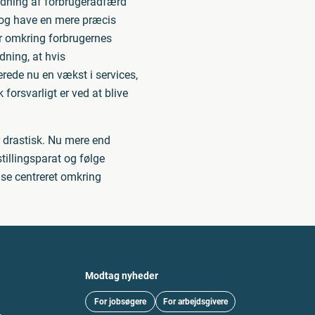
fkodning af forbrugeradfærd
t og have en mere præcis
er omkring forbrugernes
ldning, at hvis
lerede nu en vækst i services,
 forsvarligt er ved at blive
 drastisk. Nu mere end
tillingsparat og følge
lse centreret omkring
Modtag nyheder
For jobsøgere
For arbejdsgivere