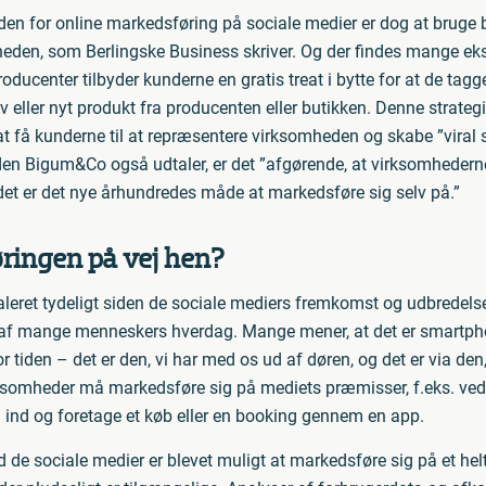
den for online markedsføring på sociale medier er dog at bruge 
mheden, som Berlingske Business skriver. Og der findes mange eks
ducenter tilbyder kunderne en gratis treat i bytte for at de tagg
iativ eller nyt produkt fra producenten eller butikken. Denne strat
 at få kunderne til at repræsentere virksomheden og skabe ”vira
n Bigum&Co også udtaler, er det ”afgørende, at virksomhederne 
et er det nye århundredes måde at markedsføre sig selv på.”
ringen på vej hen?
aleret tydeligt siden de sociale mediers fremkomst og udbredel
el af mange menneskers hverdag. Mange mener, at det er smartpho
 tiden – det er den, vi har med os ud af døren, og det er via den, 
irksomheder må markedsføre sig på mediets præmisser, f.eks. ved
gå ind og foretage et køb eller en booking gennem en app.
d de sociale medier er blevet muligt at markedsføre sig på et helt