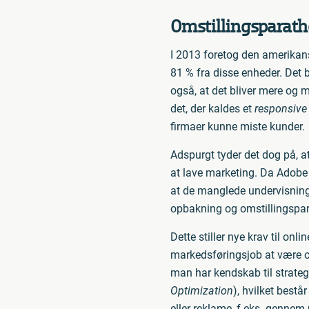
Omstillingsparat
I 2013 foretog den amerikans
81 % fra disse enheder. Det b
også, at det bliver mere og m
det, der kaldes et
responsive
firmaer kunne miste kunder.
Adspurgt tyder det dog på, at
at lave marketing. Da Adobe 
at de manglede undervisning 
opbakning og omstillingspara
Dette stiller nye krav til onl
markedsføringsjob at være or
man har kendskab til strate
Optimization
), hvilket best
eller reklame, f.eks. genne