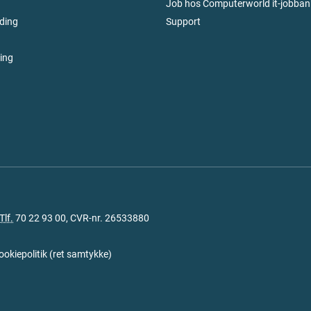
Job hos Computerworld it-jobban
ding
Support
ring
Tlf.
70 22 93 00
, CVR-nr. 26533880
ookiepolitik
(
ret samtykke
)