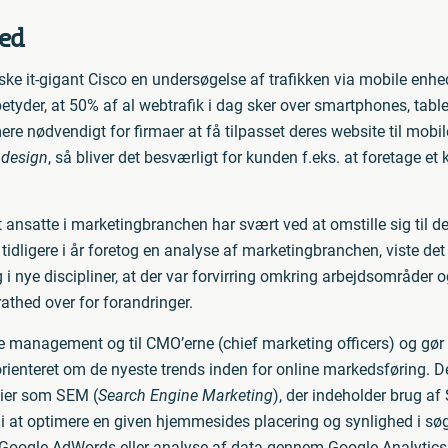
hed
ke it-gigant Cisco en undersøgelse af trafikken via mobile enhede
etyder, at 50% af al webtrafik i dag sker over smartphones, tabl
ere nødvendigt for firmaer at få tilpasset deres website til mobil
 design
, så bliver det besværligt for kunden f.eks. at foretage e
 ansatte i marketingbranchen har svært ved at omstille sig til de
tidligere i år foretog en analyse af marketingbranchen, viste de
i nye discipliner, at der var forvirring omkring arbejdsområder 
thed over for forandringer.
ine management og til CMO’erne (chief marketing officers) og gør det
ienteret om de nyeste trends inden for online markedsføring. De
gier som SEM (
Search Engine Marketing
), der indeholder brug af
år i at optimere en given hjemmesides placering og synlighed i sø
m Google AdWords eller analyse af data gennem Google Analytic