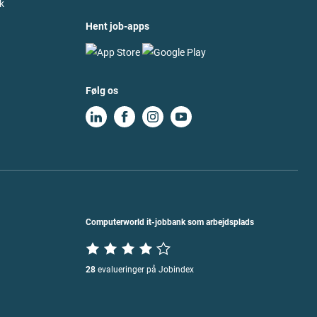
k
Hent job-apps
Følg os
Computerworld it-jobbank som arbejdsplads
28
evalueringer på Jobindex