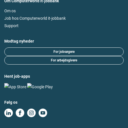
Om Computerworld it-jobbank
Om os
Job hos Computerworld it-jobbank
Support
Modtag nyheder
For jobsøgere
For arbejdsgivere
Hent job-apps
Følg os