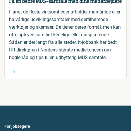
Få en bedre MUS-samtale med dine medarbejdere
I langt de fleste virksomheder afholder man årlige eller
halvårlige udviklingssamtaler med dertilhørende
værktøjer og skemaer. De tjener deres formål, men kan
ofte opleves som lidt kedelige eller uinspirerende.
Sådan er det langt fra alle steder. it-jobbank har bedt
HR-direktøren i Nordens største mediekoncern om
nogle råd og tips til en udbytterig MUS-samtale.
For jobsøgere