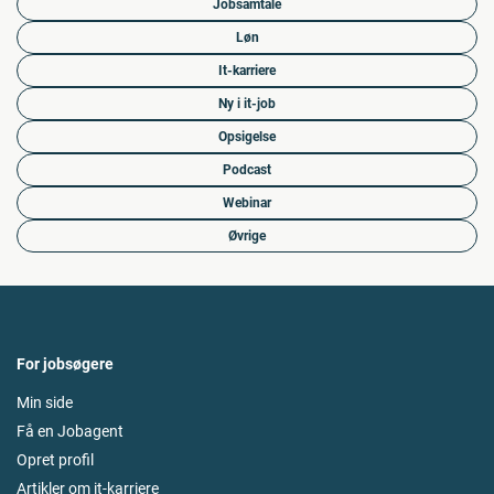
Jobsamtale
Løn
It-karriere
Ny i it-job
Opsigelse
Podcast
Webinar
Øvrige
For jobsøgere
Min side
Få en Jobagent
Opret profil
Artikler om it-karriere