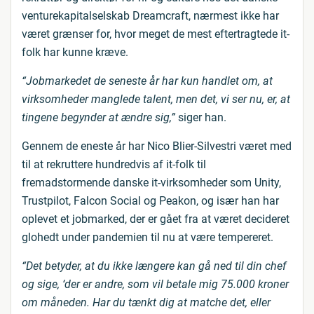
venturekapitalselskab Dreamcraft, nærmest ikke har
været grænser for, hvor meget de mest eftertragtede it-
folk har kunne kræve.
“Jobmarkedet de seneste år har kun handlet om, at
virksomheder manglede talent, men det, vi ser nu, er, at
tingene begynder at ændre sig,”
siger han.
Gennem de eneste år har Nico Blier-Silvestri været med
til at rekruttere hundredvis af it-folk til
fremadstormende danske it-virksomheder som Unity,
Trustpilot, Falcon Social og Peakon, og især han har
oplevet et jobmarked, der er gået fra at været decideret
glohedt under pandemien til nu at være tempereret.
“Det betyder, at du ikke længere kan gå ned til din chef
og sige, ‘der er andre, som vil betale mig 75.000 kroner
om måneden. Har du tænkt dig at matche det, eller