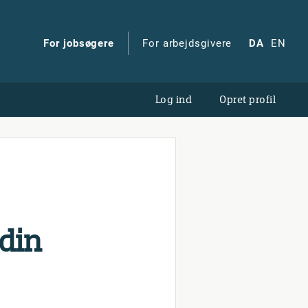
For jobsøgere
For arbejdsgivere
DA
EN
Log ind
Opret profil
 din