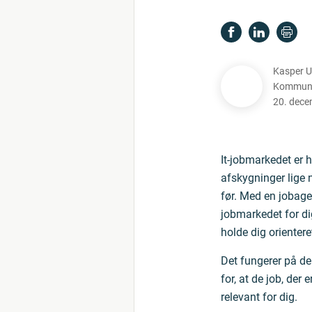
Kasper 
Kommunik
20. dece
It-jobmarkedet er h
afskygninger lige n
før. Med en jobag
jobmarkedet for dig
holde dig orientere
Det fungerer på de
for, at de job, der 
relevant for dig.