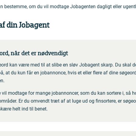
an bestemme, om du vil modtage Jobagenten dagligt eller ugentl
af din Jobagent
eord, når det er nødvendigt
eord kan være med til at slibe en sløv Jobagent skarp. Du skal 
at du kun får en jobannonce, hvis et eller flere af dine søgeord 
n.
e vil modtage for mange jobannoncer, som du kan sortere i, så hol
områder. Er du omvendt træt af at luge ud og finsortere, er søgeo
skære helt ind til benet.