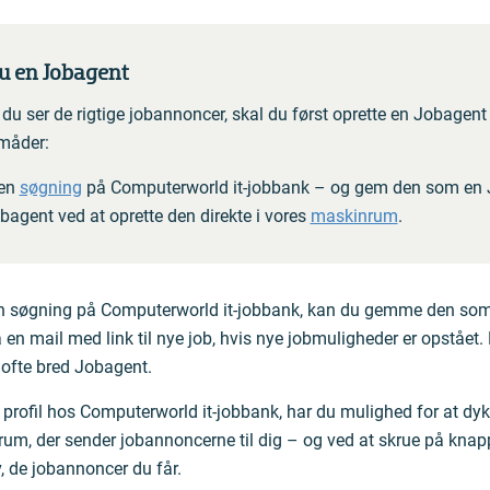
u en Jobagent
at du ser de rigtige jobannoncer, skal du først oprette en Jobagen
 måder:
 en
søgning
på Computerworld it-jobbank – og gem den som en 
bagent ved at oprette den direkte i vores
maskinrum
.
en søgning på Computerworld it-jobbank, kan du gemme den som
få en mail med link til nye job, hvis nye jobmuligheder er opstået
ofte bred Jobagent.
profil hos Computerworld it-jobbank, har du mulighed for at dykk
um, der sender jobannoncerne til dig – og ved at skrue på knapp
 de jobannoncer du får.