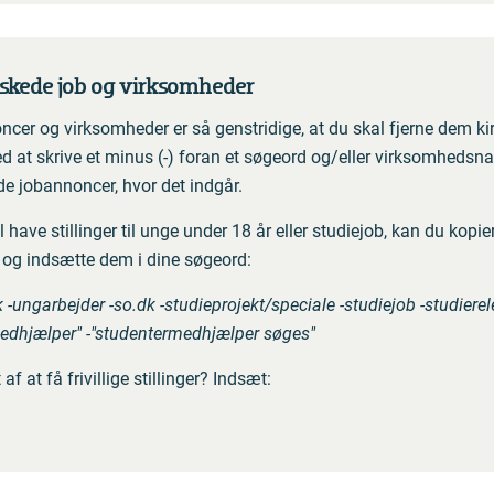
nskede job og virksomheder
cer og virksomheder er så genstridige, at du skal fjerne dem kir
d at skrive et minus (-) foran et søgeord og/eller virksomhedsna
 de jobannoncer, hvor det indgår.
l have stillinger til unge under 18 år eller studiejob, kan du kopie
og indsætte dem i dine søgeord:
 -ungarbejder -so.dk -studieprojekt/speciale -studiejob -studierel
edhjælper" -"studentermedhjælper søges"
 af at få frivillige stillinger? Indsæt: