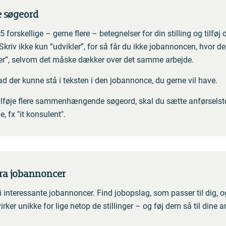
re søgeord
 forskellige – gerne flere – betegnelser for din stilling og tilføj
Skriv ikke kun ”udvikler”, for så får du ikke jobannoncen, hvor de
er”, selvom det måske dækker over det samme arbejde.
d der kunne stå i teksten i den jobannonce, du gerne vil have.
ilføje flere sammenhængende søgeord, skal du sætte anførselste
, fx "it konsulent".
 fra jobannoncer
i interessante jobannoncer. Find jobopslag, som passer til dig, o
irker unikke for lige netop de stillinger – og føj dem så til dine 