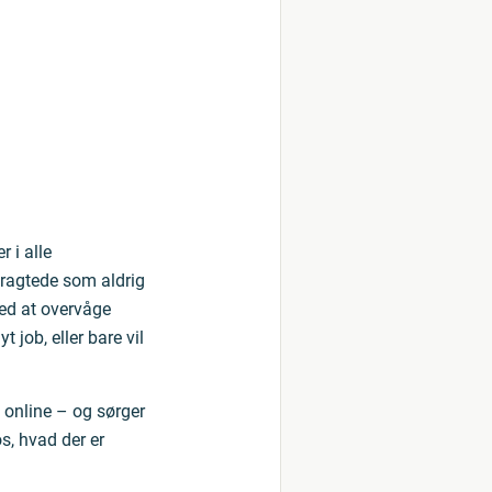
 i alle
rtragtede som aldrig
ed at overvåge
 job, eller bare vil
 online – og sørger
os, hvad der er