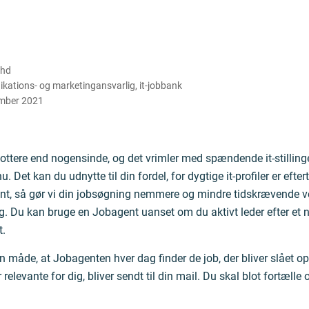
Uhd
ations- og marketingansvarlig
,
it-jobbank
mber 2021
ottere end nogensinde, og det vrimler med spændende it-stillinger
u. Det kan du udnytte til din fordel, for dygtige it-profiler er efte
ent, så gør vi din jobsøgning nemmere og mindre tidskrævende v
. Du kan bruge en Jobagent uanset om du aktivt leder efter et nyt
t.
n måde, at Jobagenten hver dag finder de job, der bliver slået op
er relevante for dig, bliver sendt til din mail. Du skal blot fortælle 