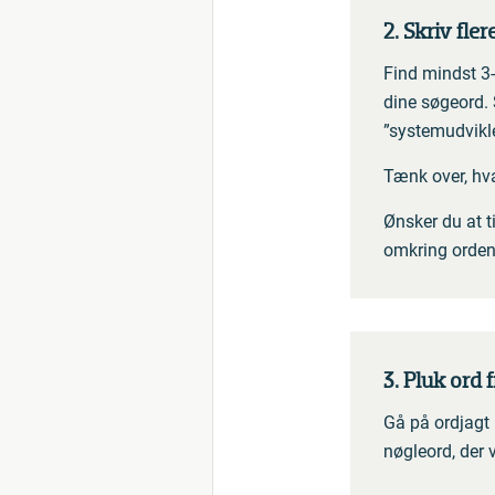
2. Skriv fle
Find mindst 3-5
dine søgeord. 
”systemudvikl
Tænk over, hva
Ønsker du at t
omkring ordene
3. Pluk ord
Gå på ordjagt 
nøgleord, der v