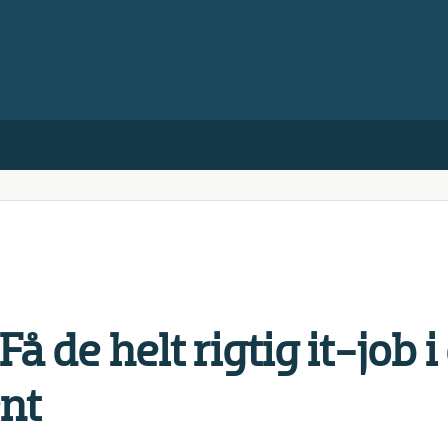
Få de helt rigtig it-job i
nt