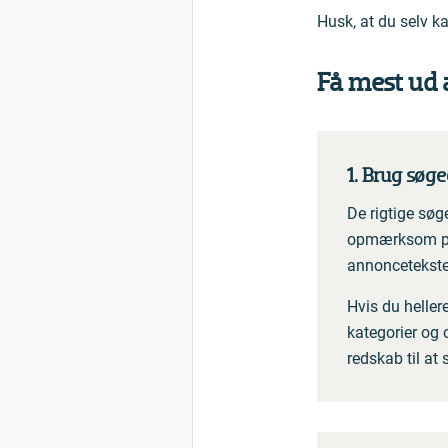
Husk, at du selv k
Få mest ud 
1. Brug søg
De rigtige søg
opmærksom på, 
annoncetekste
Hvis du heller
kategorier og 
redskab til at 