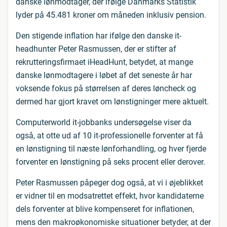
danske lønmodtager, der ifølge Danmarks Statistik
lyder på 45.481 kroner om måneden inklusiv pension.
Den stigende inflation har ifølge den danske it-
headhunter Peter Rasmussen, der er stifter af
rekrutteringsfirmaet iHeadHunt, betydet, at mange
danske lønmodtagere i løbet af det seneste år har
voksende fokus på størrelsen af deres løncheck og
dermed har gjort kravet om lønstigninger mere aktuelt.
Computerworld it-jobbanks undersøgelse viser da
også, at otte ud af 10 it-professionelle forventer at få
en lønstigning til næste lønforhandling, og hver fjerde
forventer en lønstigning på seks procent eller derover.
Peter Rasmussen påpeger dog også, at vi i øjeblikket
er vidner til en modsatrettet effekt, hvor kandidaterne
dels forventer at blive kompenseret for inflationen,
mens den makroøkonomiske situationer betyder, at der