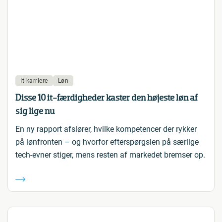
It-karriere
Løn
Disse 10 it-færdigheder kaster den højeste løn af
sig lige nu
En ny rapport afslører, hvilke kompetencer der rykker
på lønfronten – og hvorfor efterspørgslen på særlige
tech-evner stiger, mens resten af markedet bremser op.