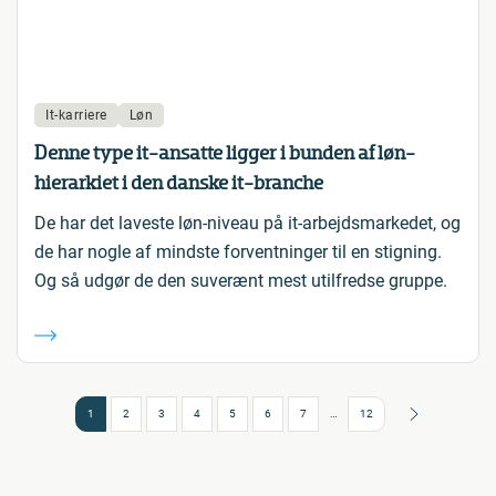
It-karriere
Løn
Denne type it-ansatte ligger i bunden af løn-
hierarkiet i den danske it-branche
De har det laveste løn-niveau på it-arbejdsmarkedet, og
de har nogle af mindste forventninger til en stigning.
Og så udgør de den suverænt mest utilfredse gruppe.
Næste
1
2
3
4
5
6
7
…
12