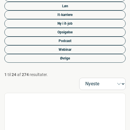
Løn
It-karriere
Ny i it-job
Opsigelse
Podcast
Webinar
Øvrige
1
til
24
af
274
resultater.