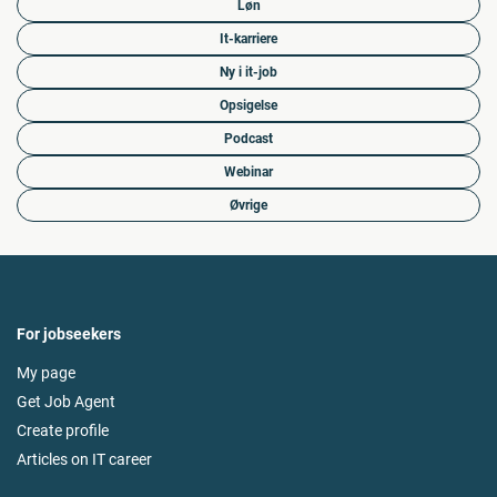
Løn
It-karriere
Ny i it-job
Opsigelse
Podcast
Webinar
Øvrige
For jobseekers
My page
Get Job Agent
Create profile
Articles on IT career