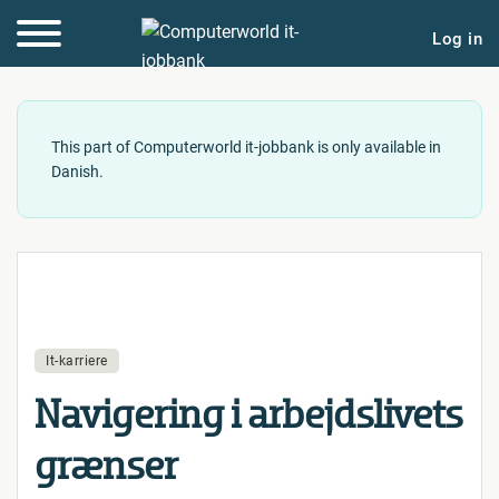
Log in
This part of Computerworld it-jobbank is only available in
Danish.
It-karriere
Navi­ge­ring i ar­bejds­li­vets
grænser