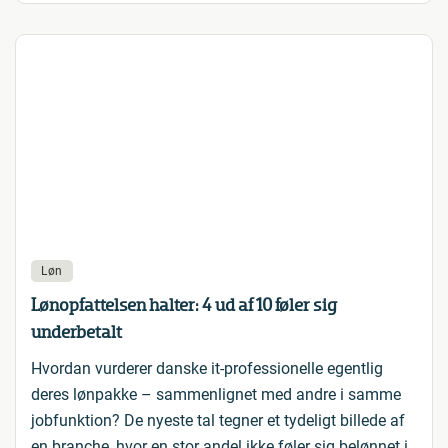
Løn
Lønopfattelsen halter: 4 ud af 10 føler sig
underbetalt
Hvordan vurderer danske it-professionelle egentlig
deres lønpakke – sammenlignet med andre i samme
jobfunktion? De nyeste tal tegner et tydeligt billede af
en branche, hvor en stor andel ikke føler sig belønnet i