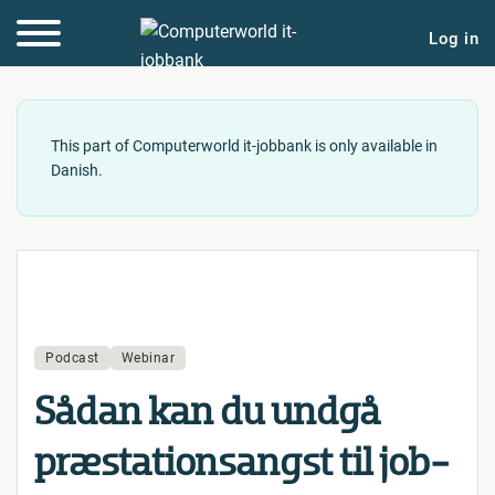
Log in
This part of Computerworld it-jobbank is only available in
Danish.
Podcast
Webinar
Sådan kan du undgå
præ­sta­tions­angst til job­