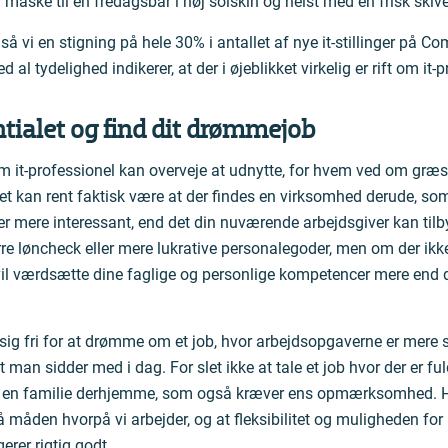
 måske til en fredagsbar i høj solskin og helst med en frisk skive
så vi en stigning på hele 30% i antallet af nye it-stillinger på Co
 al tydelighed indikerer, at der i øjeblikket virkelig er rift om it-p
tialet og find dit drømmejob
m it-professionel kan overveje at udnytte, for hvem ved om græs
t kan rent faktisk være at der findes en virksomhed derude, som
r mere interessant, end det din nuværende arbejdsgiver kan tilb
rre løncheck eller mere lukrative personalegoder, men om der ikk
il værdsætte dine faglige og personlige kompetencer mere end
 sig fri for at drømme om et job, hvor arbejdsopgaverne er mer
 man sidder med i dag. For slet ikke at tale et job hvor der er ful
 en familie derhjemme, som også kræver ens opmærksomhed. H
på måden hvorpå vi arbejder, og at fleksibilitet og muligheden f
erer rigtig godt.