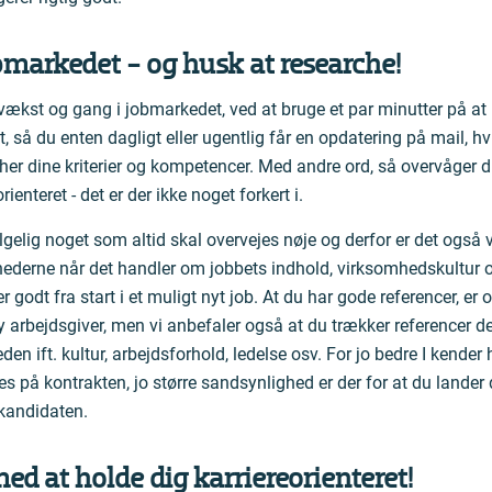
markedet - og husk at researche!
 vækst og gang i jobmarkedet, ved at bruge et par minutter på at 
, så du enten dagligt eller ugentlig får en opdatering på mail, hvis
cher dine kriterier og kompetencer. Med andre ord, så overvåger
rienteret - det er der ikke noget forkert i.
lgelig noget som altid skal overvejes nøje og derfor er det også v
hederne når det handler om jobbets indhold, virksomhedskultur 
 godt fra start i et muligt nyt job. At du har gode referencer, er o
y arbejdsgiver, men vi anbefaler også at du trækker referencer d
n ift. kultur, arbejdsforhold, ledelse osv. For jo bedre I kende
es på kontrakten, jo større sandsynlighed er der for at du land
kandidaten.
med at holde dig karriereorienteret!