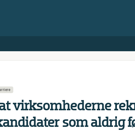
arriere
t virk­som­he­der­ne re­k­
kan­di­da­ter som aldrig f