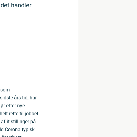
 det handler
r som
dste års tid, har
ør efter nye
lt rette til jobbet.
 it-stillinger på
ld Corona typisk