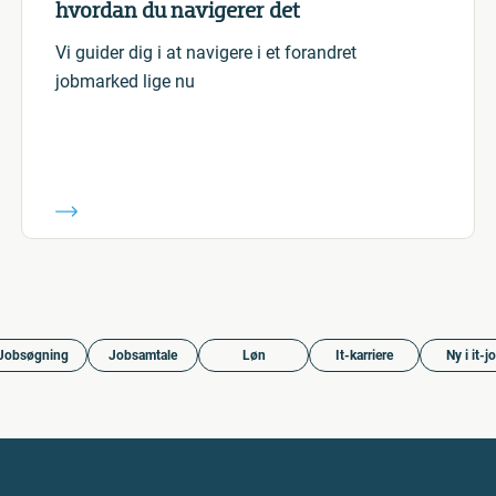
hvordan du navigerer det
Vi guider dig i at navigere i et forandret
jobmarked lige nu
Jobsøgning
Jobsamtale
Løn
It-karriere
Ny i it-j