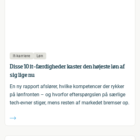
It-karriere
Løn
Disse 10 it-færdigheder kaster den højeste løn af
sig lige nu
En ny rapport afslører, hvilke kompetencer der rykker
på lønfronten – og hvorfor efterspørgslen på særlige
tech-evner stiger, mens resten af markedet bremser op.