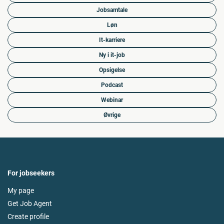
Jobsamtale
Løn
It-karriere
Ny i it-job
Opsigelse
Podcast
Webinar
Øvrige
For jobseekers
My page
Get Job Agent
Create profile